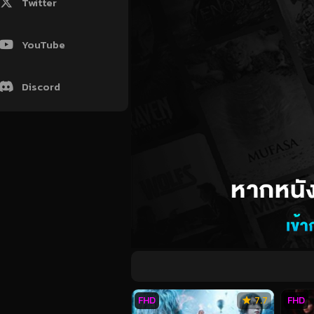
Twitter
YouTube
Discord
FHD
7.7
FHD