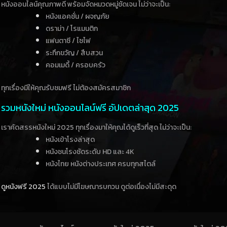
หนังออนไลน์คุณภาพดี พร้อมจัดหมวดหมู่ชัดเจน ไม่ว่าจะเป็น:
หนังแอคชั่น / ผจญภัย
ดราม่า / โรแมนติก
แฟนตาซี / ไซไฟ
ระทึกขวัญ / สืบสวน
คอมเมดี้ / ครอบครัว
ทุกเรื่องมีให้คุณรับชมฟรี ไม่ต้องสมัครสมาชิก
รวมหนังใหม่ หนังออนไลน์ฟรี อัปเดตล่าสุด 2025
เราคัดสรรหนังใหม่ 2025 ทุกเรื่องมาให้คุณได้ดูเร็วที่สุด ไม่ว่าจะเป็น:
หนังเข้าโรงล่าสุด
หนังชนโรงชัดระดับ HD และ 4K
หนังไทย หนังต่างประเทศ ครบทุกสไตล์
ดูหนังฟรี 2025
ได้แบบไม่มีโฆษณารบกวน ดูต่อเนื่องไม่มีสะดุด