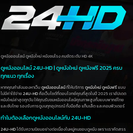
ดูหนังออนไลน์ ดูหนังใหม่ หนังชนโรง คมชัดระดับ HD 4K
ดูหนังออนไลน์ 24U-HD | ดูหนังใหม่ ดูหนังฟรี 2025 ครบ
ทุกแนว ทุกเรื่อง
หากคุณกำลังมองหาเว็บ
ดูหนังออนไลน์
ที่ให้บริการ
ดูหนังใหม่
ดูหนังฟรี
แบบ
ไม่มีค่าใช้จ่าย
24U-HD
คือเว็บไซต์ที่ตอบโจทย์คุณที่สุดในปี 2025 เราอัปเดต
หนังใหม่ล่าสุดทุกวัน ให้คุณรับชมหนังออนไลน์คุณภาพสูงทั้งแบบพากย์ไทย
และซับไทย รองรับการดูบนทุกอุปกรณ์ ทั้งมือถือ แท็บเล็ต และคอมพิวเตอร์
ทำไมต้องเลือกดูหนังออนไลน์กับ 24U-HD
24U-HD
ได้รับความนิยมอย่างต่อเนื่องในหมู่คนชอบดูหนัง เพราะเราคัดสรร