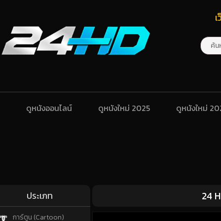
เ
ดูหนังออนไลน์
ดูหนังใหม่ 2025
ดูหนังใหม่ 2
24 H
ประเภท
การ์ตูน (Cartoon)