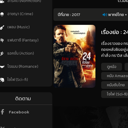
ตัวอย
สารคดี (Nonfiction)
อาชญา (Crime)
ปีที่ฉาย :
2017
พากย์ไทย + 
เพลง (Music)
เรื่องย่อ :
แฟนตาซี (Fantasy)
เรื่องราวของ ทรา
ถอยหลังฝังอยู่บ
แอคชั่น (Action)
คำสั่ง ทราวิส เ
โรแมน (Romance)
ดูหนัง
หนัง Amazo
ไซไฟ (Sci-fi)
หนังซับไทย
ไซไฟ (Sci-fi)
ติดตาม
Facebook