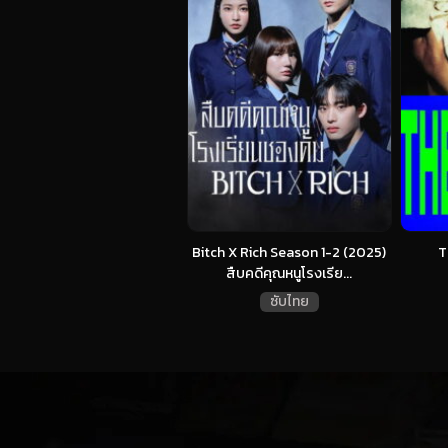
Bitch X Rich Season 1-2 (2025)
T
สืบคดีคุณหนูโรงเรีย...
ซับไทย