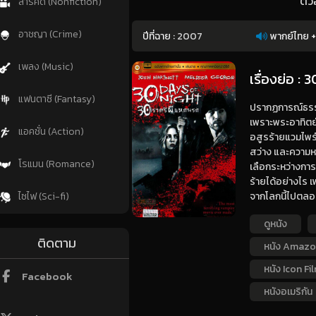
ตัว
สารคดี (Nonfiction)
อาชญา (Crime)
ปีที่ฉาย :
2007
พากย์ไทย +
เพลง (Music)
เรื่องย่อ :
แฟนตาซี (Fantasy)
ปรากฏการณ์ธรรม
เพราะพระอาทิตย์
แอคชั่น (Action)
อสูรร้ายแวมไพร์
สว่าง และความหว
โรแมน (Romance)
เลือกระหว่างการเ
ร้ายได้อย่างไร 
จากโลกนี้ไปตล
ไซไฟ (Sci-fi)
ดูหนัง
ติดตาม
หนัง Amazo
หนัง Icon 
Facebook
หนังอเมริกัน