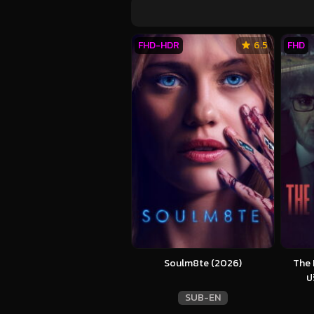
FHD-HDR
6.5
FHD
Soulm8te (2026)
The 
ป
SUB-EN