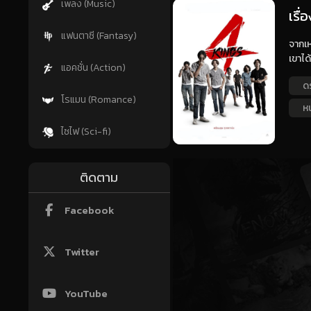
เพลง (Music)
เรื่
แฟนตาซี (Fantasy)
จากเห
เขาได
แอคชั่น (Action)
ด
โรแมน (Romance)
ห
ไซไฟ (Sci-fi)
ติดตาม
Facebook
Twitter
YouTube