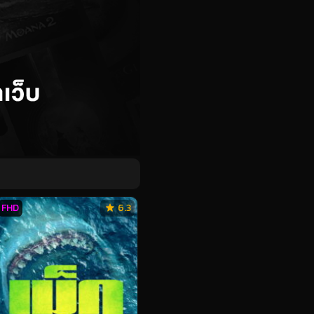
FHD
6.3