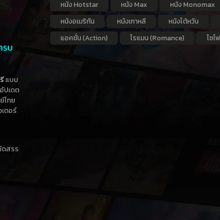
หนัง Hotstar
หนัง Max
หนัง Monomax
หนังอเมริกัน
หนังเกาหลี
หนังไต้หวัน
แอคชั่น (Action)
โรแมน (Romance)
ไซไฟ
 ครบ
รี
แบบ
าอัปเดต
กย์ไทย
วเตอร์
าคัดสรร