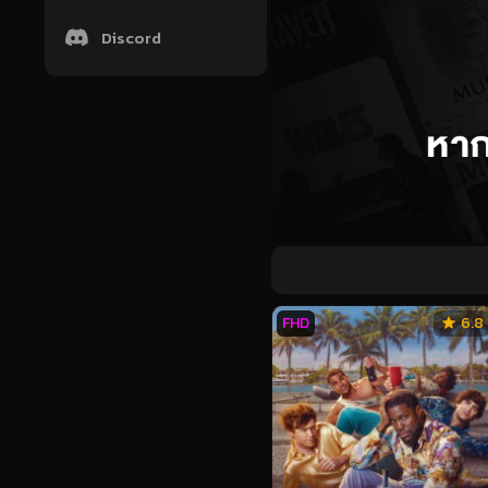
Discord
FHD
6.8