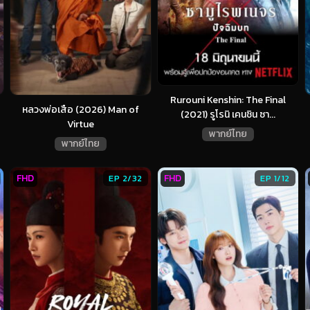
Rurouni Kenshin: The Final
หลวงพ่อเสือ (2026) Man of
(2021) รูโรนิ เคนชิน ซา...
Virtue
พากย์ไทย
พากย์ไทย
FHD
FHD
EP 2/32
EP 1/12