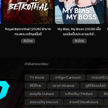
Royal Betrothal (2026) ฝ่าบาท
My Bias, My Boss (2026) เมื่อ
ทรงพระเจริญหมื่นปี
เมนฉันเป็นประธานบริษั...
ซับไทย
ซับไทย
คำค้นหายอดนิยม
TV Movie
การ์ตูน (Cartoon)
ครอบครัว (
ซีรี่ส์ไทย
ดราม่า (Drama)
ดูซีรี่ส์ออนไลน์
ผจญภัย (Adven)
ระทึกขวัญ (Thriller)
ลึ
สยองขวัญ (Horror)
สารคดี (Nonfiction)