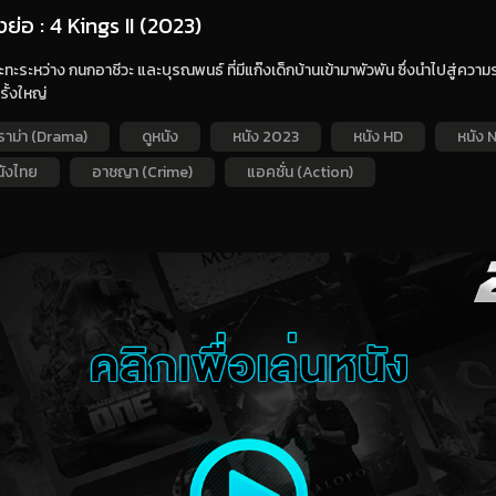
องย่อ : 4 Kings II (2023)
ทะระหว่าง กนกอาชีวะ และบุรณพนธ์ ที่มีแก๊งเด็กบ้านเข้ามาพัวพัน ซึ่งนำไปสู่ควา
รั้งใหญ่
ราม่า (Drama)
ดูหนัง
หนัง 2023
หนัง HD
หนัง N
นังไทย
อาชญา (Crime)
แอคชั่น (Action)