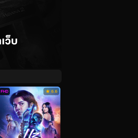
FHD
6.6