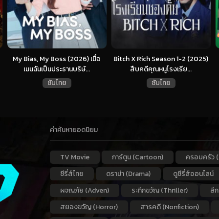
My Bias, My Boss (2026) เมื่อ
Bitch X Rich Season 1-2 (2025)
เมนฉันเป็นประธานบริษั...
สืบคดีคุณหนูโรงเรีย...
ซับไทย
ซับไทย
คำค้นหายอดนิยม
TV Movie
การ์ตูน (Cartoon)
ครอบครัว (
ซีรี่ส์ไทย
ดราม่า (Drama)
ดูซีรี่ส์ออนไลน์
ผจญภัย (Adven)
ระทึกขวัญ (Thriller)
ลึ
สยองขวัญ (Horror)
สารคดี (Nonfiction)