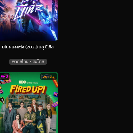
Blue Beetle (2023) บลู บีเทิล
พากย์ไทย + ซับไทย
FHD
จบแล้ว