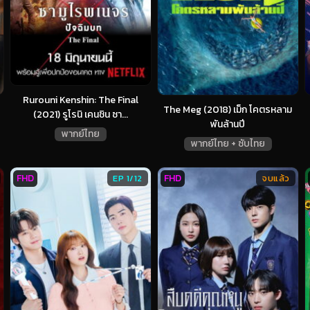
Rurouni Kenshin: The Final
The Meg (2018) เม็ก โคตรหลาม
(2021) รูโรนิ เคนชิน ซา...
พันล้านปี
พากย์ไทย
พากย์ไทย + ซับไทย
FHD
FHD
EP 1/12
จบแล้ว