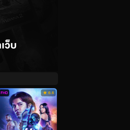
FHD
6.6