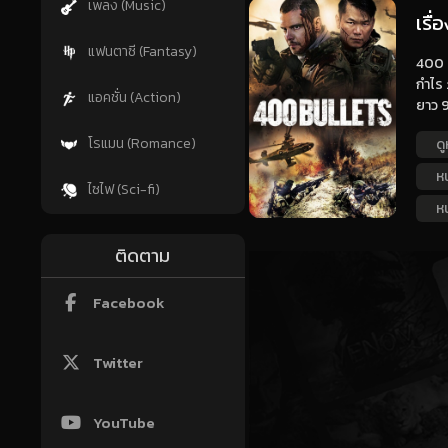
เพลง (Music)
เรื่
แฟนตาซี (Fantasy)
400 B
กำไร 
แอคชั่น (Action)
ยาว 9
โรแมน (Romance)
ดู
ห
ไซไฟ (Sci-fi)
ห
ติดตาม
Facebook
Twitter
YouTube