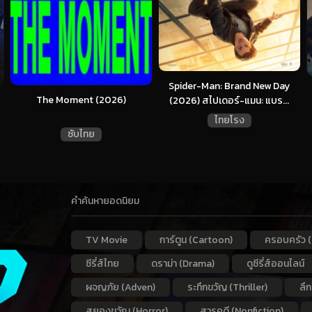
Spider-Man: Brand New Day
The Moment (2026)
(2026) สไปเดอร์-แมน: แบร...
ไทยโรง
ซับไทย
คำค้นหายอดนิยม
TV Movie
การ์ตูน (Cartoon)
ครอบครัว (
ซีรี่ส์ไทย
ดราม่า (Drama)
ดูซีรี่ส์ออนไลน์
ผจญภัย (Adven)
ระทึกขวัญ (Thriller)
ลึ
สยองขวัญ (Horror)
สารคดี (Nonfiction)