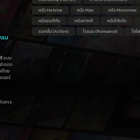
หนัง Hotstar
หนัง Max
หนัง Monomax
หนังอเมริกัน
หนังเกาหลี
หนังไต้หวัน
แอคชั่น (Action)
โรแมน (Romance)
ไซไฟ
 ครบ
รี
แบบ
าอัปเดต
กย์ไทย
วเตอร์
าคัดสรร