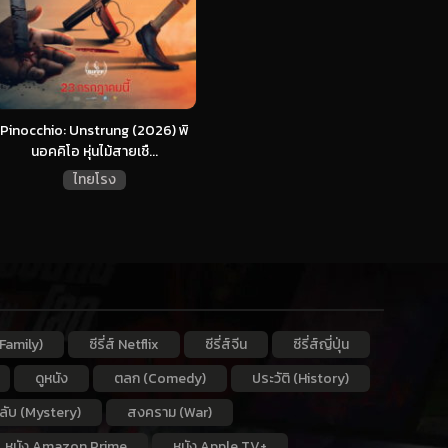
Pinocchio: Unstrung (2026) พิ
นอคคิโอ หุ่นไม้สายเชื...
ไทยโรง
Family)
ซีรี่ส์ Netflix
ซีรี่ส์จีน
ซีรี่ส์ญี่ปุ่น
ดูหนัง
ตลก (Comedy)
ประวัติ (History)
กลับ (Mystery)
สงคราม (War)
หนัง Amazon Prime
หนัง Apple TV+