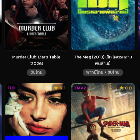
Murder Club: Liar’s Table
The Meg (2018) เม็ก โคตรหลาม
(2026)
พันล้านปี
ซับไทย
พากย์ไทย + ซับไทย
FHD
6.3
ZMV2
8.0