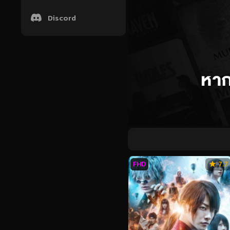
Discord
FHD
7.7