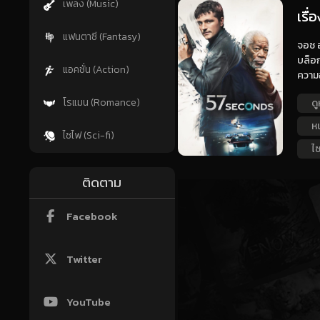
เพลง (Music)
เรื่
แฟนตาซี (Fantasy)
จอช ฮ
บล็อก
แอคชั่น (Action)
ความอ
โรแมน (Romance)
ดู
ห
ไซไฟ (Sci-fi)
ไซ
ติดตาม
Facebook
Twitter
YouTube