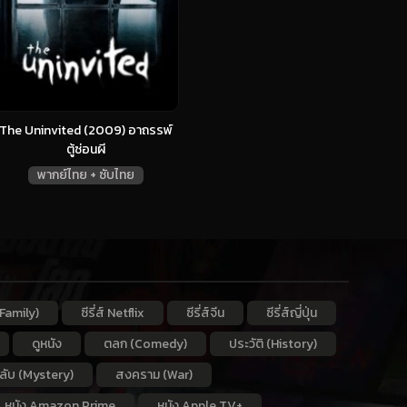
The Uninvited (2009) อาถรรพ์
ตู้ซ่อนผี
พากย์ไทย + ซับไทย
Family)
ซีรี่ส์ Netflix
ซีรี่ส์จีน
ซีรี่ส์ญี่ปุ่น
ดูหนัง
ตลก (Comedy)
ประวัติ (History)
กลับ (Mystery)
สงคราม (War)
หนัง Amazon Prime
หนัง Apple TV+