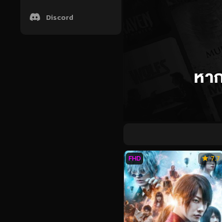
Discord
FHD
7.7