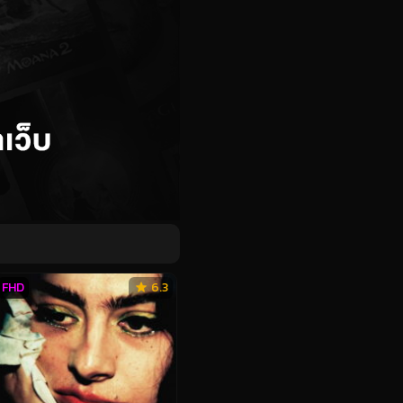
FHD
6.3