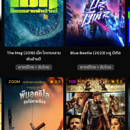
The Meg (2018) เม็ก โคตรหลาม
Blue Beetle (2023) บลู บีเทิล
พันล้านปี
พากย์ไทย + ซับไทย
พากย์ไทย + ซับไทย
ZOOM
8.5
FHD
6.6