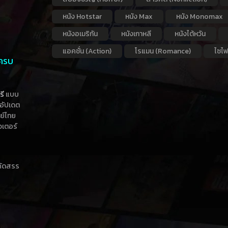
หนัง Hotstar
หนัง Max
หนัง Monomax
หนังอเมริกัน
หนังเกาหลี
หนังไต้หวัน
แอคชั่น (Action)
โรแมน (Romance)
ไซไฟ
 ครบ
รี
แบบ
าอัปเดต
กย์ไทย
วเตอร์
าคัดสรร