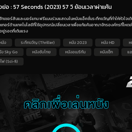
องย่อ : 57 Seconds (2023) 57 วิ ย้อนเวลาผ่าแค้น
ัทเชอร์สันและมอร์แกน ฟรีแมนร่วมแสดงในหนังแอ็คชั่นระทึกขวัญที่ทำให้หัวใจเต้นแร
เกอร์ด้านเทคโนโลยีที่ใช้อุปกรณ์เปลี่ยนเวลาเพื่อแก้แค้นอาณาจักรองค์กรที่โหดเห
ยู่รอดที่เต้นแรง
หนัง
ระทึกขวัญ (Thriller)
หนัง 2023
หนัง HD
ห
นัง Sky Go
หนังซับไทย
หนังอเมริกัน
หนังเช็ก
แอ
ไฟ (Sci-fi)