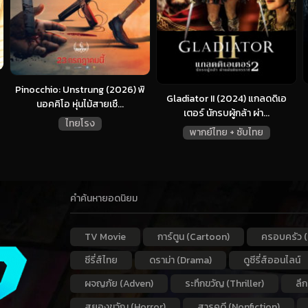
Pinocchio: Unstrung (2026) พิ
Gladiator II (2024) แกลดดิเอ
นอคคิโอ หุ่นไม้สายเชื...
เตอร์ นักรบผู้กล้า ผ่า...
ไทยโรง
พากย์ไทย + ซับไทย
คำค้นหายอดนิยม
TV Movie
การ์ตูน (Cartoon)
ครอบครัว (
ซีรี่ส์ไทย
ดราม่า (Drama)
ดูซีรี่ส์ออนไลน์
ผจญภัย (Adven)
ระทึกขวัญ (Thriller)
ลึ
สยองขวัญ (Horror)
สารคดี (Nonfiction)