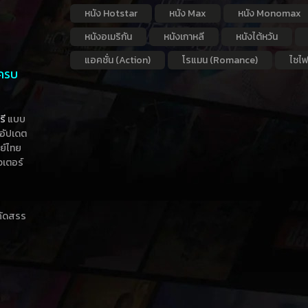
หนัง Hotstar
หนัง Max
หนัง Monomax
หนังอเมริกัน
หนังเกาหลี
หนังไต้หวัน
แอคชั่น (Action)
โรแมน (Romance)
ไซไฟ
 ครบ
รี
แบบ
าอัปเดต
กย์ไทย
วเตอร์
าคัดสรร