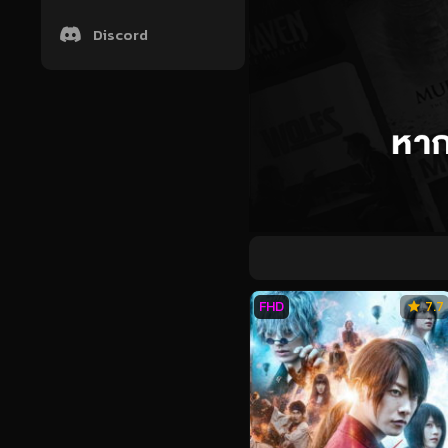
Discord
FHD
7.7