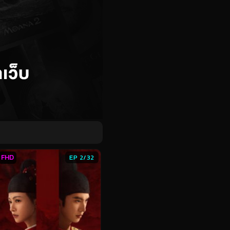
FHD
EP 2/32