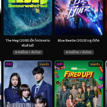
The Meg (2018) เม็ก โคตรหลาม
Blue Beetle (2023) บลู บีเทิล
พันล้านปี
พากย์ไทย + ซับไทย
พากย์ไทย + ซับไทย
FHD
FHD
จบแล้ว
จบแล้ว