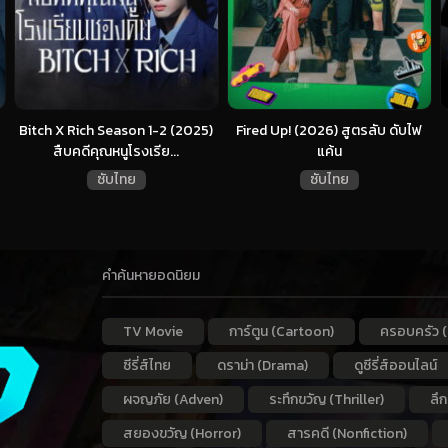
Bitch X Rich Season 1-2 (2025)
Fired Up! (2026) สูตรลับ ดับไฟ
สืบคดีคุณหนูโรงเรีย...
แค้น
ซับไทย
ซับไทย
คำค้นหายอดนิยม
TV Movie
การ์ตูน (Cartoon)
ครอบครัว (
ซีรี่ส์ไทย
ดราม่า (Drama)
ดูซีรี่ส์ออนไลน์
ผจญภัย (Adven)
ระทึกขวัญ (Thriller)
ลึ
สยองขวัญ (Horror)
สารคดี (Nonfiction)