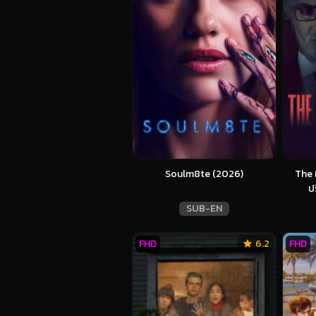
Soulm8te (2026)
The 
ป
SUB-EN
FHD
6.2
FHD