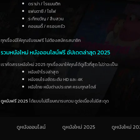
ดราม่า / โรแมนติก
แฟนตาซี / ไซไฟ
ระทึกขวัญ / สืบสวน
คอมเมดี้ / ครอบครัว
ทุกเรื่องมีให้คุณรับชมฟรี ไม่ต้องสมัครสมาชิก
รวมหนังใหม่ หนังออนไลน์ฟรี อัปเดตล่าสุด 2025
เราคัดสรรหนังใหม่ 2025 ทุกเรื่องมาให้คุณได้ดูเร็วที่สุด ไม่ว่าจะเป็น:
หนังเข้าโรงล่าสุด
หนังชนโรงชัดระดับ HD และ 4K
หนังไทย หนังต่างประเทศ ครบทุกสไตล์
ดูหนังฟรี 2025
ได้แบบไม่มีโฆษณารบกวน ดูต่อเนื่องไม่มีสะดุด
ดูหนังออนไลน์
ดูหนังใหม่ 2025
ดูหนังใหม่ 2