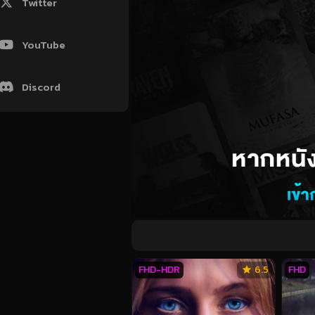
Twitter
YouTube
Discord
FHD-HDR
6.5
FHD