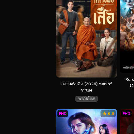
Ruro
หลวงพ่อเสือ (2026) Man of
(2
Virtue
พากย์ไทย
FHD
6.6
FHD