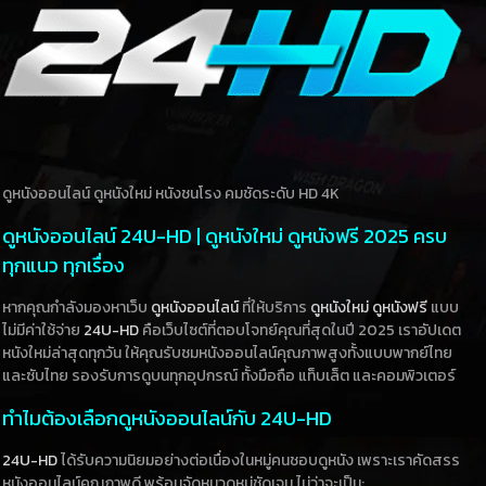
ดูหนังออนไลน์ ดูหนังใหม่ หนังชนโรง คมชัดระดับ HD 4K
ดูหนังออนไลน์ 24U-HD | ดูหนังใหม่ ดูหนังฟรี 2025 ครบ
ทุกแนว ทุกเรื่อง
หากคุณกำลังมองหาเว็บ
ดูหนังออนไลน์
ที่ให้บริการ
ดูหนังใหม่
ดูหนังฟรี
แบบ
ไม่มีค่าใช้จ่าย
24U-HD
คือเว็บไซต์ที่ตอบโจทย์คุณที่สุดในปี 2025 เราอัปเดต
หนังใหม่ล่าสุดทุกวัน ให้คุณรับชมหนังออนไลน์คุณภาพสูงทั้งแบบพากย์ไทย
และซับไทย รองรับการดูบนทุกอุปกรณ์ ทั้งมือถือ แท็บเล็ต และคอมพิวเตอร์
ทำไมต้องเลือกดูหนังออนไลน์กับ 24U-HD
24U-HD
ได้รับความนิยมอย่างต่อเนื่องในหมู่คนชอบดูหนัง เพราะเราคัดสรร
หนังออนไลน์คุณภาพดี พร้อมจัดหมวดหมู่ชัดเจน ไม่ว่าจะเป็น: