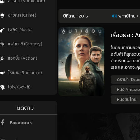
สารคดี (Nonfiction)
อาชญา (Crime)
ปีที่ฉาย :
2016
พากย์ไทย + 
เพลง (Music)
เรื่องย่อ : 
แฟนตาซี (Fantasy)
ในตอนที่ยานอวกาศ
อดัมส์) ก็ถูกรว
แอคชั่น (Action)
ต้องรีบเร่งแข่ง
เธอ และอาจจะคุก
โรแมน (Romance)
ดราม่า (Dra
ไซไฟ (Sci-fi)
หนัง Amazo
หนังซับไทย
ติดตาม
Facebook