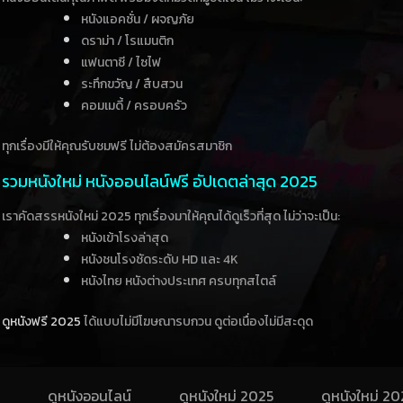
หนังแอคชั่น / ผจญภัย
ดราม่า / โรแมนติก
แฟนตาซี / ไซไฟ
ระทึกขวัญ / สืบสวน
คอมเมดี้ / ครอบครัว
ทุกเรื่องมีให้คุณรับชมฟรี ไม่ต้องสมัครสมาชิก
รวมหนังใหม่ หนังออนไลน์ฟรี อัปเดตล่าสุด 2025
เราคัดสรรหนังใหม่ 2025 ทุกเรื่องมาให้คุณได้ดูเร็วที่สุด ไม่ว่าจะเป็น:
หนังเข้าโรงล่าสุด
หนังชนโรงชัดระดับ HD และ 4K
หนังไทย หนังต่างประเทศ ครบทุกสไตล์
ดูหนังฟรี 2025
ได้แบบไม่มีโฆษณารบกวน ดูต่อเนื่องไม่มีสะดุด
ดูหนังออนไลน์
ดูหนังใหม่ 2025
ดูหนังใหม่ 2