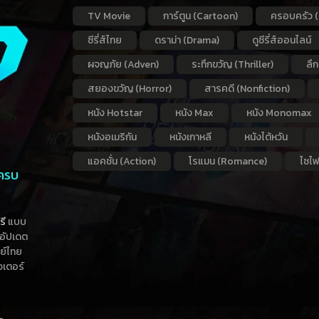
TV Movie
การ์ตูน (Cartoon)
ครอบครัว (
ซีรี่ส์ไทย
ดราม่า (Drama)
ดูซีรี่ส์ออนไลน์
ผจญภัย (Adven)
ระทึกขวัญ (Thriller)
ลึ
สยองขวัญ (Horror)
สารคดี (Nonfiction)
หนัง Hotstar
หนัง Max
หนัง Monomax
หนังอเมริกัน
หนังเกาหลี
หนังไต้หวัน
แอคชั่น (Action)
โรแมน (Romance)
ไซไฟ
 ครบ
รี
แบบ
าอัปเดต
กย์ไทย
วเตอร์