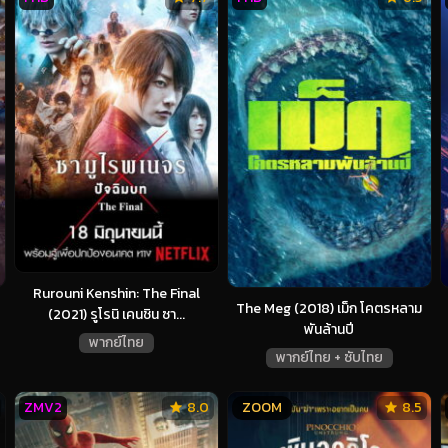
Rurouni Kenshin: The Final
The Meg (2018) เม็ก โคตรหลาม
(2021) รูโรนิ เคนชิน ซา...
พันล้านปี
พากย์ไทย
พากย์ไทย + ซับไทย
ZMV2
8.0
ZOOM
8.5