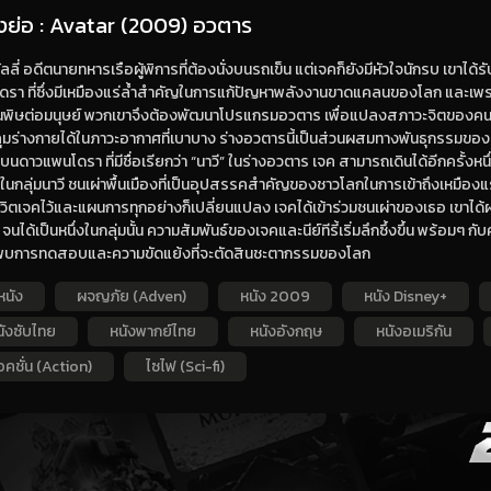
่องย่อ : Avatar (2009) อวตาร
ัลลี่ อดีตนายทหารเรือผู้พิการที่ต้องนั่งบนรถเข็น แต่เจคก็ยังมีหัวใจนักรบ เขาได้
ดรา ที่ซึ่งมีเหมืองแร่ล้ำสำคัญในการแก้ปัญหาพลังงานขาดแคลนของโลก และเ
นพิษต่อมนุษย์ พวกเขาจึงต้องพัฒนาโปรแกรมอวตาร เพื่อแปลงสภาวะจิตของคนให
มร่างกายได้ในภาวะอากาศที่เบาบาง ร่างอวตารนี้เป็นส่วนผสมทางพันธุกรรมของดี
ิตบนดาวแพนโดรา ที่มีชื่อเรียกว่า “นาวี” ในร่างอวตาร เจค สามารถเดินได้อีกครั้งห
ปในกลุ่มนาวี ชนเผ่าพื้นเมืองที่เป็นอุปสรรคสำคัญของชาวโลกในการเข้าถึงเหมืองแร่ แ
ีวิตเจคไว้และแผนการทุกอย่างก็เปลี่ยนแปลง เจคได้เข้าร่วมชนเผ่าของเธอ เข
จนได้เป็นหนึ่งในกลุ่มนั้น ความสัมพันธ์ของเจคและนีย์ทีรี้เริ่มลึกซึ้งขึ้น พร้อมๆ กั
พบการทดสอบและความขัดแย้งที่จะตัดสินชะตากรรมของโลก
หนัง
ผจญภัย (Adven)
หนัง 2009
หนัง Disney+
นังซับไทย
หนังพากย์ไทย
หนังอังกฤษ
หนังอเมริกัน
คชั่น (Action)
ไซไฟ (Sci-fi)