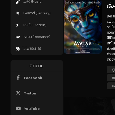
เพลง (Music)
เรื
แฟนตาซี (Fantasy)
เจค ซ
แพนโ
แอคชั่น (Action)
ราเป็
ควบคุ
โรแมน (Romance)
มีชีว
เข้าไ
ช่วยช
ไซไฟ (Sci-fi)
ต่างๆ 
ต้อง
ติดตาม
ดู
Facebook
ห
แอ
Twitter
YouTube