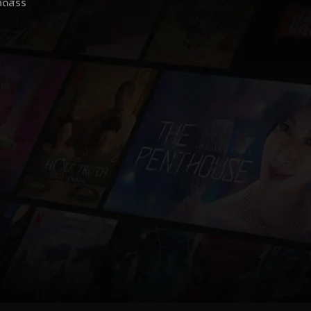
าคัดสรร