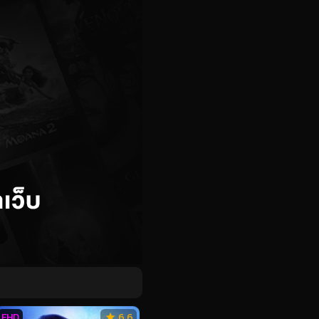
FHD
6.6