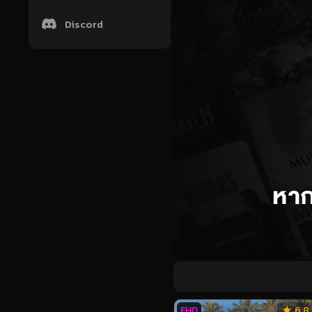
Discord
FHD
6.8