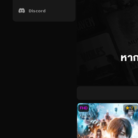
Discord
FHD
7.7