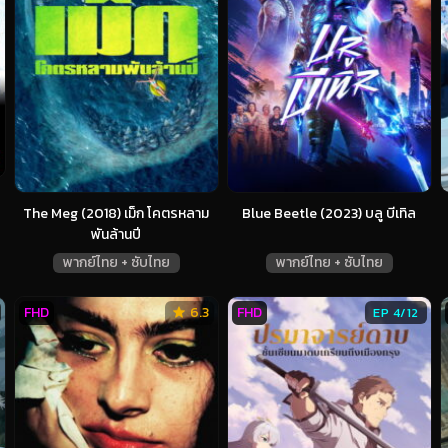
The Meg (2018) เม็ก โคตรหลาม
Blue Beetle (2023) บลู บีเทิล
พันล้านปี
พากย์ไทย + ซับไทย
พากย์ไทย + ซับไทย
FHD
6.3
FHD
EP 4/12