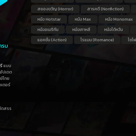
สยองขวัญ (Horror)
สารคดี (Nonfiction)
หนัง Hotstar
หนัง Max
หนัง Monomax
หนังอเมริกัน
หนังเกาหลี
หนังไต้หวัน
แอคชั่น (Action)
โรแมน (Romance)
ไซไฟ
 ครบ
รี
แบบ
าอัปเดต
กย์ไทย
วเตอร์
าคัดสรร