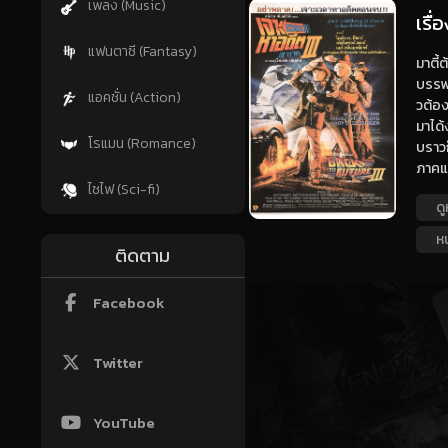
เพลง (Music)
เรื
แฟนตาซี (Fantasy)
มาตี้
บรรพบ
แอคชั่น (Action)
วต้อง
มาได้
โรแมน (Romance)
บราวก
ภาคแ
ไซไฟ (Sci-fi)
ดู
ห
ติดตาม
Facebook
Twitter
YouTube