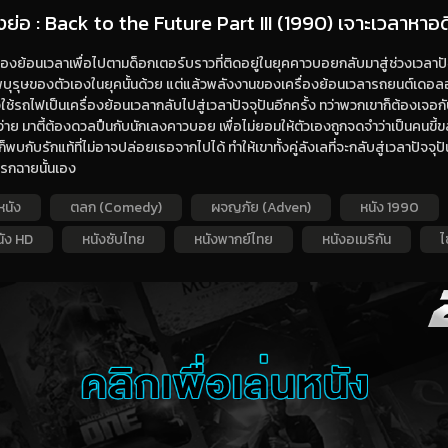
่องย่อ : Back to the Future Part III (1990) เจาะเวลาหาอด
ต้องย้อนเวลาเพื่อไปตามด็อกเตอร์บราวที่ติดอยู่ในยุคคาวบอยกลับมาสู่ช่วงเวลาปั
ุรุษของตัวเองในยุคนั้นด้วย แต่แล้วพลังงานของเครื่องย้อนเวลารถยนต์เดอล
ใช้รถไฟเป็นเครื่องย้อนเวลากลับไปสู่เวลาปัจจุปันอีกครั้ง ทว่าพวกเขาก็ต้องเจอ
ง่าย มาตี้ต้องดวลปืนกับนักเลงคาวบอย เพื่อไม่ยอมให้ตัวเองถูกจดจำว่าเป็นคนขี้ขล
็พบกับรักแท้ที่ไม่อาจปล่อยเธอจากไปได้ ทำให้เขาทั้งคู่ลังเลที่จะกลับสู่เวลาปัจจุปัน
รกฉายนั้นเอง
หนัง
ตลก (Comedy)
ผจญภัย (Adven)
หนัง 1990
นัง HD
หนังซับไทย
หนังพากย์ไทย
หนังอเมริกัน
ไ