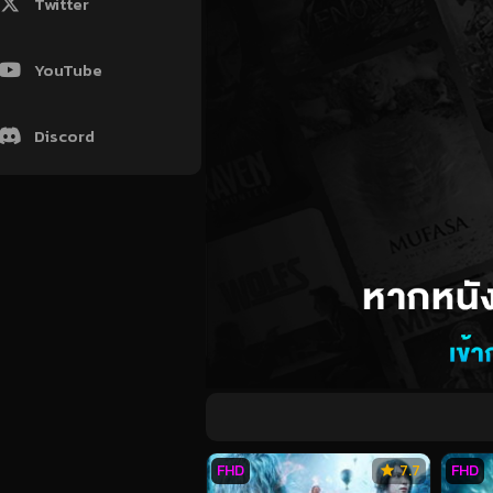
Twitter
YouTube
Discord
FHD
7.7
FHD