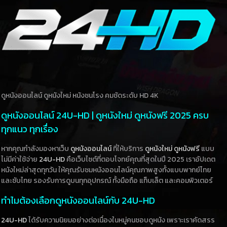
ดูหนังออนไลน์ ดูหนังใหม่ หนังชนโรง คมชัดระดับ HD 4K
ดูหนังออนไลน์ 24U-HD | ดูหนังใหม่ ดูหนังฟรี 2025 ครบ
ทุกแนว ทุกเรื่อง
หากคุณกำลังมองหาเว็บ
ดูหนังออนไลน์
ที่ให้บริการ
ดูหนังใหม่
ดูหนังฟรี
แบบ
ไม่มีค่าใช้จ่าย
24U-HD
คือเว็บไซต์ที่ตอบโจทย์คุณที่สุดในปี 2025 เราอัปเดต
หนังใหม่ล่าสุดทุกวัน ให้คุณรับชมหนังออนไลน์คุณภาพสูงทั้งแบบพากย์ไทย
และซับไทย รองรับการดูบนทุกอุปกรณ์ ทั้งมือถือ แท็บเล็ต และคอมพิวเตอร์
ทำไมต้องเลือกดูหนังออนไลน์กับ 24U-HD
24U-HD
ได้รับความนิยมอย่างต่อเนื่องในหมู่คนชอบดูหนัง เพราะเราคัดสรร