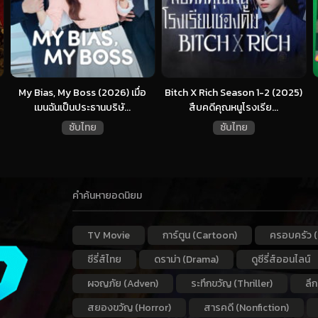
My Bias, My Boss (2026) เมื่อ
Bitch X Rich Season 1-2 (2025)
เมนฉันเป็นประธานบริษั...
สืบคดีคุณหนูโรงเรีย...
ซับไทย
ซับไทย
คำค้นหายอดนิยม
TV Movie
การ์ตูน (Cartoon)
ครอบครัว (
ซีรี่ส์ไทย
ดราม่า (Drama)
ดูซีรี่ส์ออนไลน์
ผจญภัย (Adven)
ระทึกขวัญ (Thriller)
ลึ
สยองขวัญ (Horror)
สารคดี (Nonfiction)