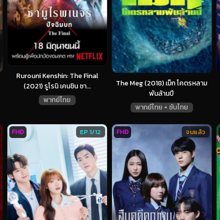
Rurouni Kenshin: The Final
The Meg (2018) เม็ก โคตรหลาม
(2021) รูโรนิ เคนชิน ซา...
พันล้านปี
พากย์ไทย
พากย์ไทย + ซับไทย
FHD
FHD
EP 1/12
จบแล้ว