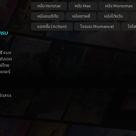
หนัง Hotstar
หนัง Max
หนัง Monomax
หนังอเมริกัน
หนังเกาหลี
หนังไต้หวัน
แอคชั่น (Action)
โรแมน (Romance)
ไซไฟ
 ครบ
รี
แบบ
าอัปเดต
กย์ไทย
วเตอร์
าคัดสรร