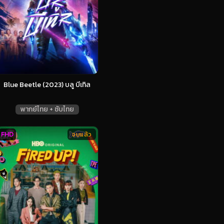
Blue Beetle (2023) บลู บีเทิล
พากย์ไทย + ซับไทย
FHD
จบแล้ว