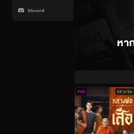
Discord
FHD
EP 3/24