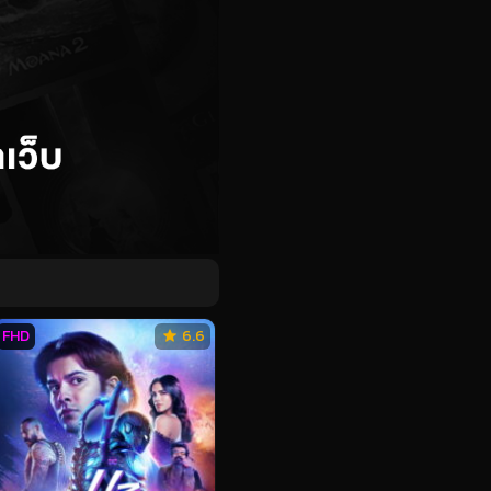
FHD
6.6