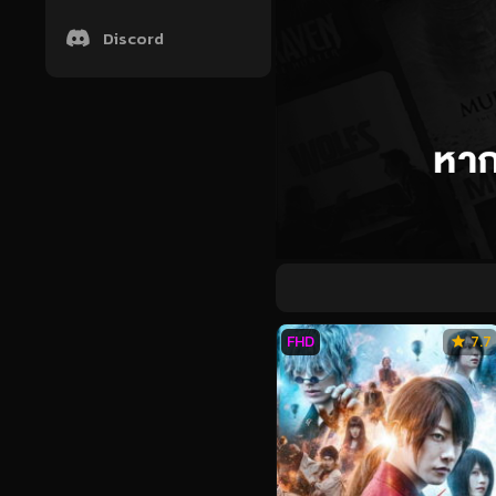
Discord
FHD
7.7