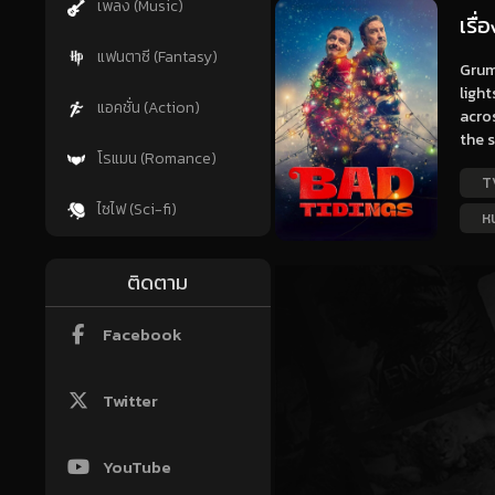
เพลง (Music)
เรื่
แฟนตาซี (Fantasy)
Grump
light
แอคชั่น (Action)
acros
the s
โรแมน (Romance)
T
ไซไฟ (Sci-fi)
ห
ติดตาม
Facebook
Twitter
YouTube