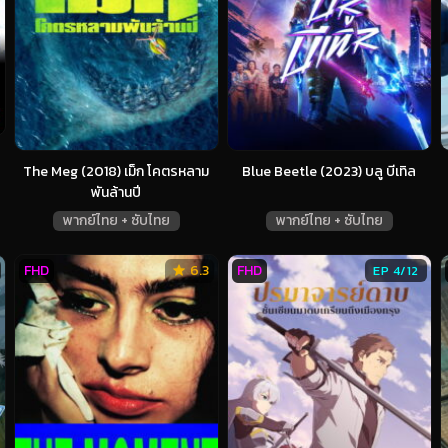
The Meg (2018) เม็ก โคตรหลาม
Blue Beetle (2023) บลู บีเทิล
พันล้านปี
พากย์ไทย + ซับไทย
พากย์ไทย + ซับไทย
FHD
6.3
FHD
EP 4/12