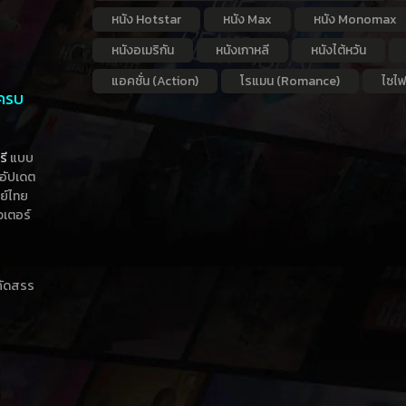
หนัง Hotstar
หนัง Max
หนัง Monomax
หนังอเมริกัน
หนังเกาหลี
หนังไต้หวัน
แอคชั่น (Action)
โรแมน (Romance)
ไซไฟ
 ครบ
รี
แบบ
าอัปเดต
กย์ไทย
วเตอร์
าคัดสรร