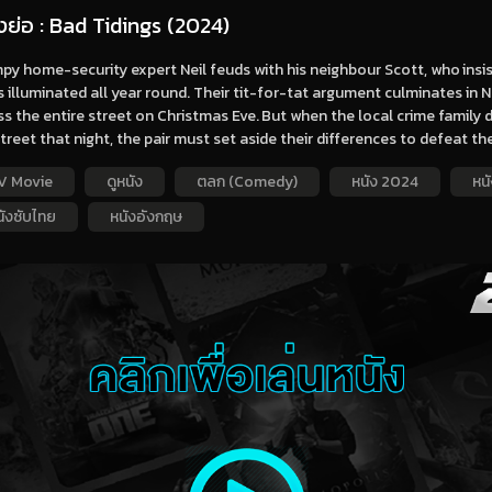
องย่อ : Bad Tidings (2024)
y home-security expert Neil feuds with his neighbour Scott, who insi
s illuminated all year round. Their tit-for-tat argument culminates in N
s the entire street on Christmas Eve. But when the local crime family 
treet that night, the pair must set aside their differences to defeat th
V Movie
ดูหนัง
ตลก (Comedy)
หนัง 2024
หน
นังซับไทย
หนังอังกฤษ