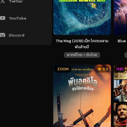
Twitter
YouTube
Discord
The Meg (2018) เม็ก โคตรหลาม
Blue 
พันล้านปี
พากย์ไทย + ซับไทย
ZOOM
8.5
FHD