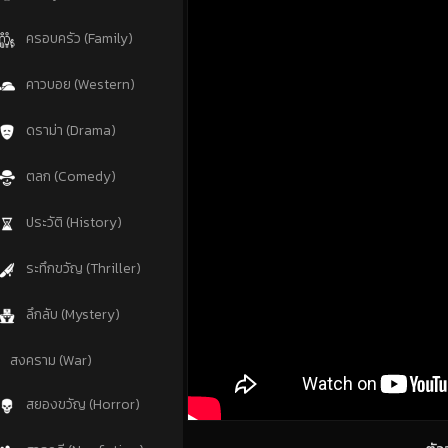
ครอบครัว (Family)
คาวบอย (Western)
ดราม่า (Drama)
ตลก (Comedy)
ประวัติ (History)
ระทึกขวัญ (Thriller)
ลึกลับ (Mystery)
สงคราม (War)
สยองขวัญ (Horror)