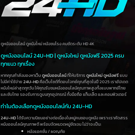
ดูหนังออนไลน์ ดูหนังใหม่ หนังชนโรง คมชัดระดับ HD 4K
ดูหนังออนไลน์ 24U-HD | ดูหนังใหม่ ดูหนังฟรี 2025 ครบ
ทุกแนว ทุกเรื่อง
หากคุณกำลังมองหาเว็บ
ดูหนังออนไลน์
ที่ให้บริการ
ดูหนังใหม่
ดูหนังฟรี
แบบ
ไม่มีค่าใช้จ่าย
24U-HD
คือเว็บไซต์ที่ตอบโจทย์คุณที่สุดในปี 2025 เราอัปเดต
หนังใหม่ล่าสุดทุกวัน ให้คุณรับชมหนังออนไลน์คุณภาพสูงทั้งแบบพากย์ไทย
และซับไทย รองรับการดูบนทุกอุปกรณ์ ทั้งมือถือ แท็บเล็ต และคอมพิวเตอร์
ทำไมต้องเลือกดูหนังออนไลน์กับ 24U-HD
24U-HD
ได้รับความนิยมอย่างต่อเนื่องในหมู่คนชอบดูหนัง เพราะเราคัดสรร
หนังออนไลน์คุณภาพดี พร้อมจัดหมวดหมู่ชัดเจน ไม่ว่าจะเป็น:
หนังแอคชั่น / ผจญภัย