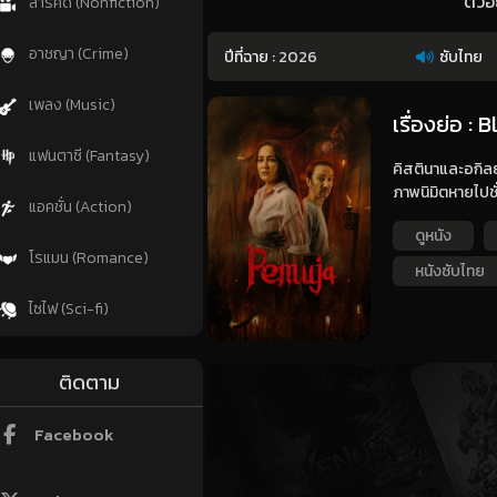
ตัวอ
สารคดี (Nonfiction)
อาชญา (Crime)
ปีที่ฉาย :
2026
ซับไทย
เพลง (Music)
เรื่องย่อ :
แฟนตาซี (Fantasy)
คิสตินาและอกิลย
ภาพนิมิตหายไปชั
แอคชั่น (Action)
ดูหนัง
โรแมน (Romance)
หนังซับไทย
ไซไฟ (Sci-fi)
ติดตาม
Facebook