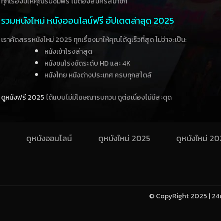
ทุกเรื่องมีให้คุณรับชมฟรี ไม่ต้องสมัครสมาชิก
รวมหนังใหม่ หนังออนไลน์ฟรี อัปเดตล่าสุด 2025
เราคัดสรรหนังใหม่ 2025 ทุกเรื่องมาให้คุณได้ดูเร็วที่สุด ไม่ว่าจะเป็น:
หนังเข้าโรงล่าสุด
หนังชนโรงชัดระดับ HD และ 4K
หนังไทย หนังต่างประเทศ ครบทุกสไตล์
ดูหนังฟรี 2025
ได้แบบไม่มีโฆษณารบกวน ดูต่อเนื่องไม่มีสะดุด
ดูหนังออนไลน์
ดูหนังใหม่ 2025
ดูหนังใหม่ 2
© CopyRight 2025 | 24u-h