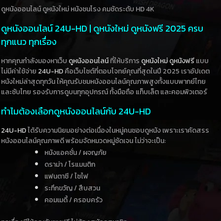
ดูหนังออนไลน์ ดูหนังใหม่ หนังชนโรง คมชัดระดับ HD 4K
ดูหนังออนไลน์ 24U-HD | ดูหนังใหม่ ดูหนังฟรี 2025 ครบ
ทุกแนว ทุกเรื่อง
หากคุณกำลังมองหาเว็บ
ดูหนังออนไลน์
ที่ให้บริการ
ดูหนังใหม่
ดูหนังฟรี
แบบ
ไม่มีค่าใช้จ่าย
24U-HD
คือเว็บไซต์ที่ตอบโจทย์คุณที่สุดในปี 2025 เราอัปเดต
หนังใหม่ล่าสุดทุกวัน ให้คุณรับชมหนังออนไลน์คุณภาพสูงทั้งแบบพากย์ไทย
และซับไทย รองรับการดูบนทุกอุปกรณ์ ทั้งมือถือ แท็บเล็ต และคอมพิวเตอร์
ทำไมต้องเลือกดูหนังออนไลน์กับ 24U-HD
24U-HD
ได้รับความนิยมอย่างต่อเนื่องในหมู่คนชอบดูหนัง เพราะเราคัดสรร
หนังออนไลน์คุณภาพดี พร้อมจัดหมวดหมู่ชัดเจน ไม่ว่าจะเป็น:
หนังแอคชั่น / ผจญภัย
ดราม่า / โรแมนติก
แฟนตาซี / ไซไฟ
ระทึกขวัญ / สืบสวน
คอมเมดี้ / ครอบครัว