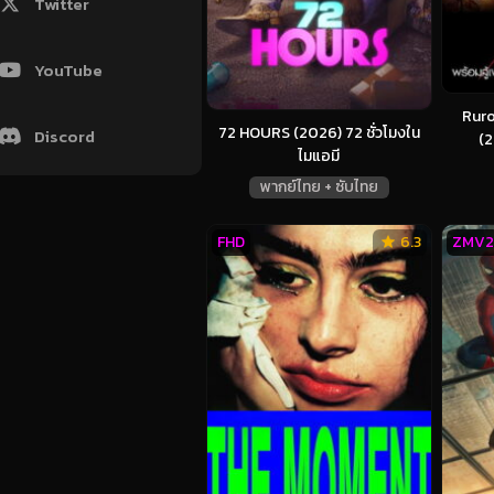
Twitter
YouTube
Ruro
72 HOURS (2026) 72 ชั่วโมงใน
Discord
(2
ไมแอมี
พากย์ไทย + ซับไทย
FHD
6.3
ZMV2