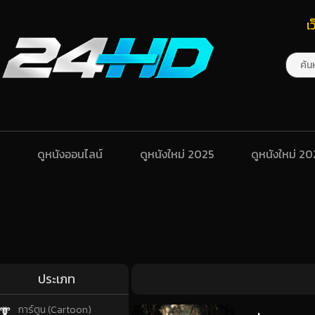
เ
ดูหนังออนไลน์
ดูหนังใหม่ 2025
ดูหนังใหม่ 2
ประเภท
การ์ตูน (Cartoon)