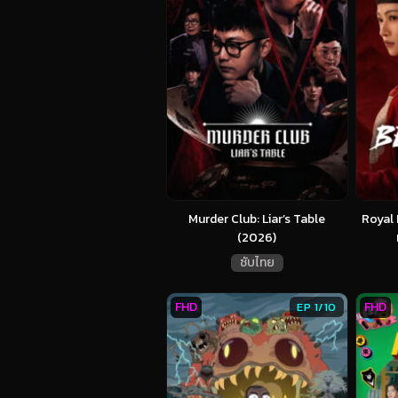
Murder Club: Liar’s Table
Royal 
(2026)
ซับไทย
FHD
FHD
EP 1/10