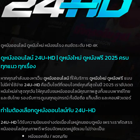
ดูหนังออนไลน์ ดูหนังใหม่ หนังชนโรง คมชัดระดับ HD 4K
ดูหนังออนไลน์ 24U-HD | ดูหนังใหม่ ดูหนังฟรี 2025 ครบ
ทุกแนว ทุกเรื่อง
หากคุณกำลังมองหาเว็บ
ดูหนังออนไลน์
ที่ให้บริการ
ดูหนังใหม่
ดูหนังฟรี
แบบ
ไม่มีค่าใช้จ่าย
24U-HD
คือเว็บไซต์ที่ตอบโจทย์คุณที่สุดในปี 2025 เราอัปเดต
หนังใหม่ล่าสุดทุกวัน ให้คุณรับชมหนังออนไลน์คุณภาพสูงทั้งแบบพากย์ไทย
และซับไทย รองรับการดูบนทุกอุปกรณ์ ทั้งมือถือ แท็บเล็ต และคอมพิวเตอร์
ทำไมต้องเลือกดูหนังออนไลน์กับ 24U-HD
24U-HD
ได้รับความนิยมอย่างต่อเนื่องในหมู่คนชอบดูหนัง เพราะเราคัดสรร
หนังออนไลน์คุณภาพดี พร้อมจัดหมวดหมู่ชัดเจน ไม่ว่าจะเป็น:
หนังแอคชั่น / ผจญภัย