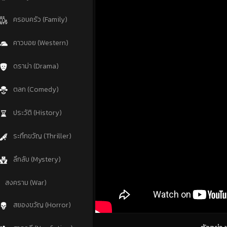
ครอบครัว (Family)
คาวบอย (Western)
ดราม่า (Drama)
ตลก (Comedy)
ประวัติ (History)
ระทึกขวัญ (Thriller)
ลึกลับ (Mystery)
สงคราม (War)
สยองขวัญ (Horror)