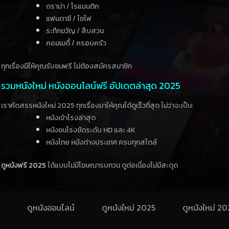
ดราม่า / โรแมนติก
แฟนตาซี / ไซไฟ
ระทึกขวัญ / สืบสวน
คอมเมดี้ / ครอบครัว
ทุกเรื่องมีให้คุณรับชมฟรี ไม่ต้องสมัครสมาชิก
รวมหนังใหม่ หนังออนไลน์ฟรี อัปเดตล่าสุด 2025
เราคัดสรรหนังใหม่ 2025 ทุกเรื่องมาให้คุณได้ดูเร็วที่สุด ไม่ว่าจะเป็น:
หนังเข้าโรงล่าสุด
หนังชนโรงชัดระดับ HD และ 4K
หนังไทย หนังต่างประเทศ ครบทุกสไตล์
ดูหนังฟรี 2025
ได้แบบไม่มีโฆษณารบกวน ดูต่อเนื่องไม่มีสะดุด
ดูหนังออนไลน์
ดูหนังใหม่ 2025
ดูหนังใหม่ 2