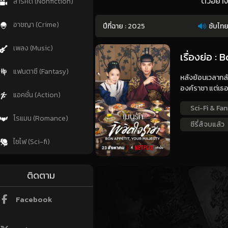
ตัวอย่า
สารคดี (Nonfiction)
อาชญา (Crime)
ปีที่ฉาย :
2025
ซับไท
เพลง (Music)
เรื่องย่อ :
แฟนตาซี (Fantasy)
หลังย้อนเวลากล
องค์ราชา แต่เธอ
แอคชั่น (Action)
Sci-Fi & Fa
โรแมน (Romance)
ซีรี่ส์จบแล้ว
ไซไฟ (Sci-fi)
ติดตาม
Facebook