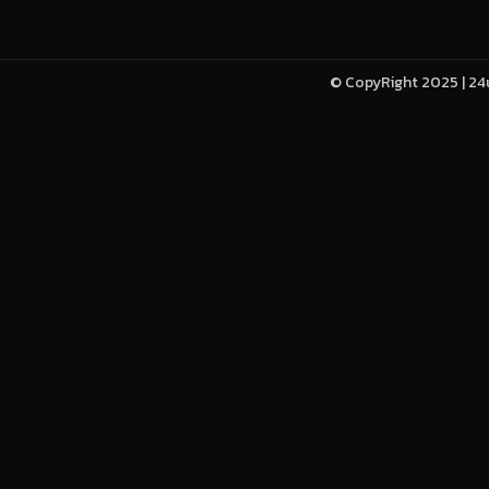
© CopyRight 2025 | 24u-h