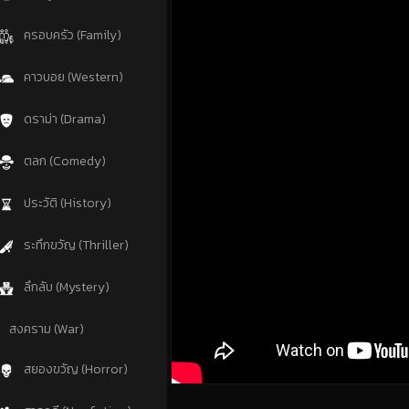
ครอบครัว (Family)
คาวบอย (Western)
ดราม่า (Drama)
ตลก (Comedy)
ประวัติ (History)
ระทึกขวัญ (Thriller)
ลึกลับ (Mystery)
สงคราม (War)
สยองขวัญ (Horror)