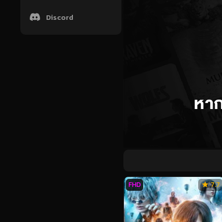
Discord
FHD
7.7