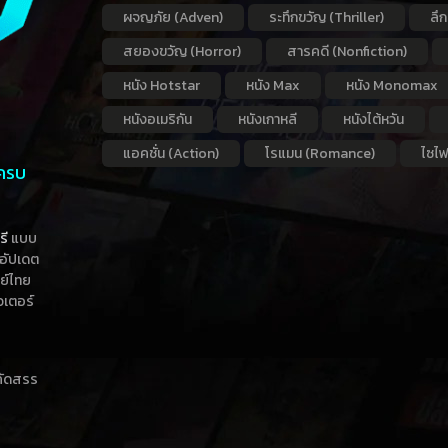
ผจญภัย (Adven)
ระทึกขวัญ (Thriller)
ลึ
สยองขวัญ (Horror)
สารคดี (Nonfiction)
หนัง Hotstar
หนัง Max
หนัง Monomax
หนังอเมริกัน
หนังเกาหลี
หนังไต้หวัน
แอคชั่น (Action)
โรแมน (Romance)
ไซไฟ
 ครบ
รี
แบบ
าอัปเดต
กย์ไทย
วเตอร์
าคัดสรร