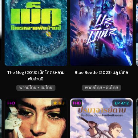
The Meg (2018) เม็ก โคตรหลาม
Blue Beetle (2023) บลู บีเทิล
พันล้านปี
พากย์ไทย + ซับไทย
พากย์ไทย + ซับไทย
FHD
6.3
FHD
EP 4/12