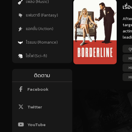
เพลง (Music)
เรื่
แฟนตาซี (Fantasy)
Afte
targe
แอคชั่น (Action)
actin
leadi
โรแมน (Romance)
ดู
ไซไฟ (Sci-fi)
ห
ห
ติดตาม
ห
Facebook
Twitter
YouTube