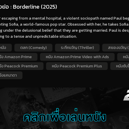
องย่อ : Borderline (2025)
r escaping from a mental hospital, a violent sociopath named Paul b
ting Sofia, a world-famous pop star. Obsessed with her, he takes Sofi
g under the delusional belief that they are getting married. Paul is de
ng to a tense and unpredictable situation.
หนัง
ตลก (Comedy)
ระทึกขวัญ (Thriller)
สยองขวัญ (
นัง Amazon Prime
หนัง Amazon Prime Video with Ads
หนั
นัง Peacock Premium
หนัง Peacock Premium Plus
หนังซับ
นังแคนาดา