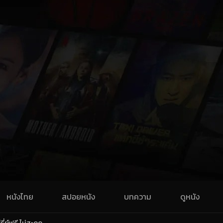
หนังไทย
สปอยหนัง
บทความ
ดูหนัง