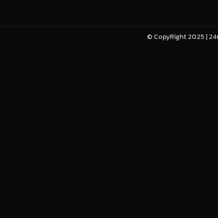
© CopyRight 2025 | 24u-h