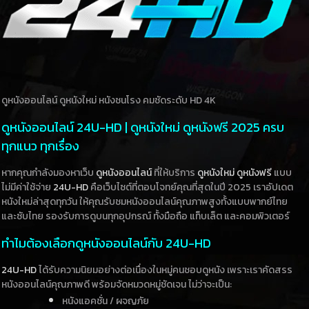
ดูหนังออนไลน์ ดูหนังใหม่ หนังชนโรง คมชัดระดับ HD 4K
ดูหนังออนไลน์ 24U-HD | ดูหนังใหม่ ดูหนังฟรี 2025 ครบ
ทุกแนว ทุกเรื่อง
หากคุณกำลังมองหาเว็บ
ดูหนังออนไลน์
ที่ให้บริการ
ดูหนังใหม่
ดูหนังฟรี
แบบ
ไม่มีค่าใช้จ่าย
24U-HD
คือเว็บไซต์ที่ตอบโจทย์คุณที่สุดในปี 2025 เราอัปเดต
หนังใหม่ล่าสุดทุกวัน ให้คุณรับชมหนังออนไลน์คุณภาพสูงทั้งแบบพากย์ไทย
และซับไทย รองรับการดูบนทุกอุปกรณ์ ทั้งมือถือ แท็บเล็ต และคอมพิวเตอร์
ทำไมต้องเลือกดูหนังออนไลน์กับ 24U-HD
24U-HD
ได้รับความนิยมอย่างต่อเนื่องในหมู่คนชอบดูหนัง เพราะเราคัดสรร
หนังออนไลน์คุณภาพดี พร้อมจัดหมวดหมู่ชัดเจน ไม่ว่าจะเป็น:
หนังแอคชั่น / ผจญภัย