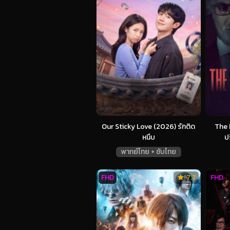
Our Sticky Love (2026) รักติด
The 
หนึบ
ป
พากย์ไทย + ซับไทย
FHD
7.7
FHD