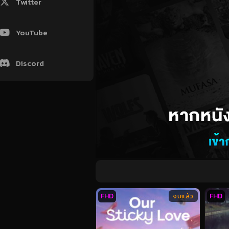
Twitter
YouTube
Discord
FHD
FHD
จบแล้ว