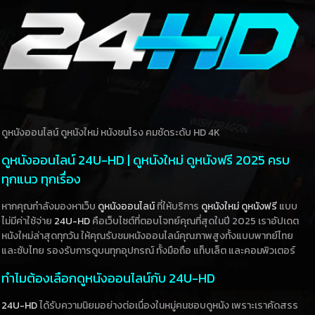
ดูหนังออนไลน์ ดูหนังใหม่ หนังชนโรง คมชัดระดับ HD 4K
ดูหนังออนไลน์ 24U-HD | ดูหนังใหม่ ดูหนังฟรี 2025 ครบ
ทุกแนว ทุกเรื่อง
หากคุณกำลังมองหาเว็บ
ดูหนังออนไลน์
ที่ให้บริการ
ดูหนังใหม่
ดูหนังฟรี
แบบ
ไม่มีค่าใช้จ่าย
24U-HD
คือเว็บไซต์ที่ตอบโจทย์คุณที่สุดในปี 2025 เราอัปเดต
หนังใหม่ล่าสุดทุกวัน ให้คุณรับชมหนังออนไลน์คุณภาพสูงทั้งแบบพากย์ไทย
และซับไทย รองรับการดูบนทุกอุปกรณ์ ทั้งมือถือ แท็บเล็ต และคอมพิวเตอร์
ทำไมต้องเลือกดูหนังออนไลน์กับ 24U-HD
24U-HD
ได้รับความนิยมอย่างต่อเนื่องในหมู่คนชอบดูหนัง เพราะเราคัดสรร