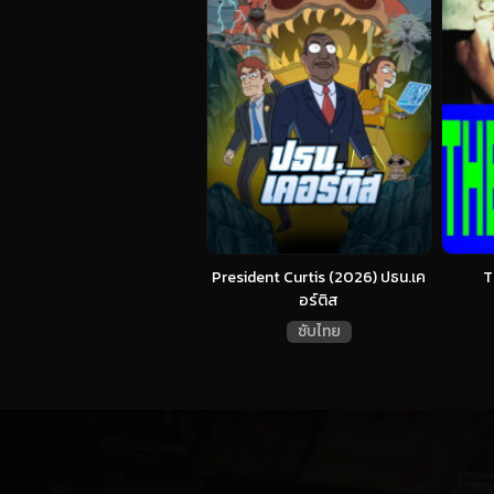
President Curtis (2026) ปธน.เค
T
อร์ติส
ซับไทย