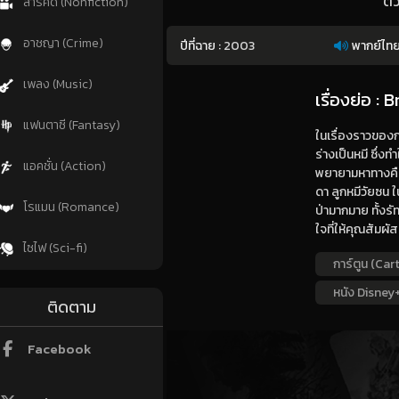
ตั
สารคดี (Nonfiction)
อาชญา (Crime)
ปีที่ฉาย :
2003
พากย์ไท
เพลง (Music)
เรื่องย่อ : 
แฟนตาซี (Fantasy)
ในเรื่องราวของกา
ร่างเป็นหมี ซึ่ง
แอคชั่น (Action)
พยายามหาทางคืนสู
ดา ลูกหมีวัยซน 
โรแมน (Romance)
ป่ามากมาย ทั้งรั
ใจที่ให้คุณสัมผ
ไซไฟ (Sci-fi)
การ์ตูน (Car
หนัง Disney
ติดตาม
Facebook