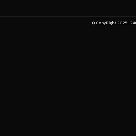
© CopyRight 2025 | 24u-h