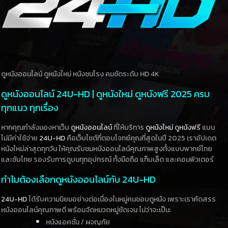
ดูหนังออนไลน์ ดูหนังใหม่ หนังชนโรง คมชัดระดับ HD 4K
ดูหนังออนไลน์ 24U-HD | ดูหนังใหม่ ดูหนังฟรี 2025 ครบ
ทุกแนว ทุกเรื่อง
หากคุณกำลังมองหาเว็บ
ดูหนังออนไลน์
ที่ให้บริการ
ดูหนังใหม่
ดูหนังฟรี
แบบ
ไม่มีค่าใช้จ่าย
24U-HD
คือเว็บไซต์ที่ตอบโจทย์คุณที่สุดในปี 2025 เราอัปเดต
หนังใหม่ล่าสุดทุกวัน ให้คุณรับชมหนังออนไลน์คุณภาพสูงทั้งแบบพากย์ไทย
และซับไทย รองรับการดูบนทุกอุปกรณ์ ทั้งมือถือ แท็บเล็ต และคอมพิวเตอร์
ทำไมต้องเลือกดูหนังออนไลน์กับ 24U-HD
24U-HD
ได้รับความนิยมอย่างต่อเนื่องในหมู่คนชอบดูหนัง เพราะเราคัดสรร
หนังออนไลน์คุณภาพดี พร้อมจัดหมวดหมู่ชัดเจน ไม่ว่าจะเป็น:
หนังแอคชั่น / ผจญภัย