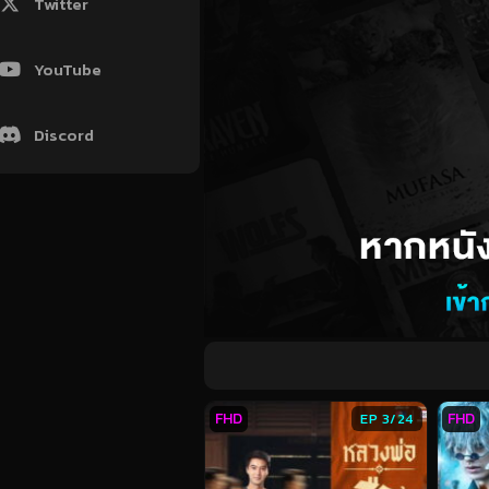
Twitter
YouTube
Discord
FHD
FHD
EP 3/24