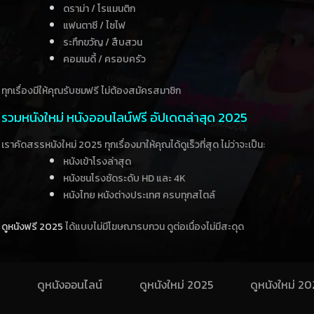
ดราม่า / โรแมนติก
แฟนตาซี / ไซไฟ
ระทึกขวัญ / สืบสวน
คอมเมดี้ / ครอบครัว
ทุกเรื่องมีให้คุณรับชมฟรี ไม่ต้องสมัครสมาชิก
รวมหนังใหม่ หนังออนไลน์ฟรี อัปเดตล่าสุด 2025
เราคัดสรรหนังใหม่ 2025 ทุกเรื่องมาให้คุณได้ดูเร็วที่สุด ไม่ว่าจะเป็น:
หนังเข้าโรงล่าสุด
หนังชนโรงชัดระดับ HD และ 4K
หนังไทย หนังต่างประเทศ ครบทุกสไตล์
ดูหนังฟรี 2025
ได้แบบไม่มีโฆษณารบกวน ดูต่อเนื่องไม่มีสะดุด
ดูหนังออนไลน์
ดูหนังใหม่ 2025
ดูหนังใหม่ 2