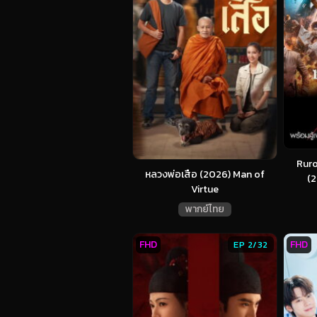
Ruro
หลวงพ่อเสือ (2026) Man of
(2
Virtue
พากย์ไทย
FHD
FHD
EP 2/32