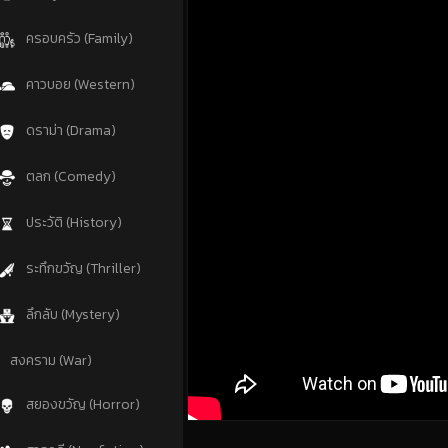
ครอบครัว (Family)
คาวบอย (Western)
ดราม่า (Drama)
ตลก (Comedy)
ประวัติ (History)
ระทึกขวัญ (Thriller)
ลึกลับ (Mystery)
สงคราม (War)
สยองขวัญ (Horror)