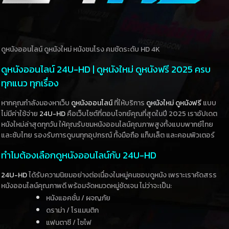
ดูหนังออนไลน์ ดูหนังใหม่ หนังชนโรง คมชัดระดับ HD 4K
ดูหนังออนไลน์ 24U-HD | ดูหนังใหม่ ดูหนังฟรี 2025 ครบ
ทุกแนว ทุกเรื่อง
หากคุณกำลังมองหาเว็บ
ดูหนังออนไลน์
ที่ให้บริการ
ดูหนังใหม่
ดูหนังฟรี
แบบ
ไม่มีค่าใช้จ่าย
24U-HD
คือเว็บไซต์ที่ตอบโจทย์คุณที่สุดในปี 2025 เราอัปเดต
หนังใหม่ล่าสุดทุกวัน ให้คุณรับชมหนังออนไลน์คุณภาพสูงทั้งแบบพากย์ไทย
และซับไทย รองรับการดูบนทุกอุปกรณ์ ทั้งมือถือ แท็บเล็ต และคอมพิวเตอร์
ทำไมต้องเลือกดูหนังออนไลน์กับ 24U-HD
24U-HD
ได้รับความนิยมอย่างต่อเนื่องในหมู่คนชอบดูหนัง เพราะเราคัดสรร
หนังออนไลน์คุณภาพดี พร้อมจัดหมวดหมู่ชัดเจน ไม่ว่าจะเป็น:
หนังแอคชั่น / ผจญภัย
ดราม่า / โรแมนติก
แฟนตาซี / ไซไฟ