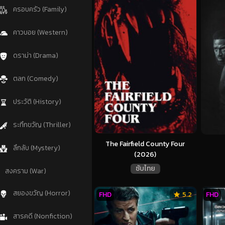
ครอบครัว (Family)
คาวบอย (Western)
ดราม่า (Drama)
ตลก (Comedy)
ประวัติ (History)
ระทึกขวัญ (Thriller)
The Fairfield County Four
ลึกลับ (Mystery)
(2026)
ซับไทย
สงคราม (War)
สยองขวัญ (Horror)
FHD
5.2
FHD
สารคดี (Nonfiction)