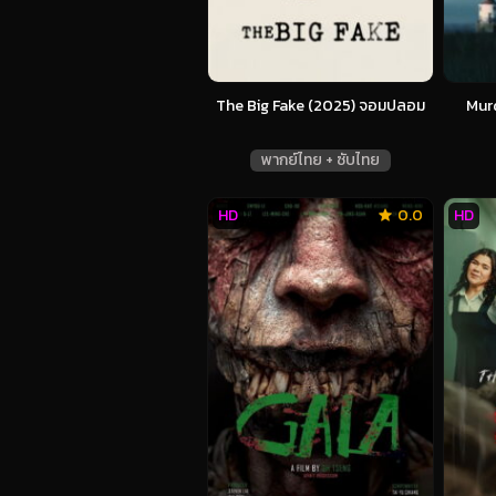
The Big Fake (2025) จอมปลอม
Murd
พากย์ไทย + ซับไทย
HD
0.0
HD