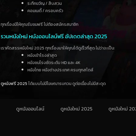
ระทึกขวัญ / สืบสวน
คอมเมดี้ / ครอบครัว
ทุกเรื่องมีให้คุณรับชมฟรี ไม่ต้องสมัครสมาชิก
รวมหนังใหม่ หนังออนไลน์ฟรี อัปเดตล่าสุด 2025
เราคัดสรรหนังใหม่ 2025 ทุกเรื่องมาให้คุณได้ดูเร็วที่สุด ไม่ว่าจะเป็น:
หนังเข้าโรงล่าสุด
หนังชนโรงชัดระดับ HD และ 4K
หนังไทย หนังต่างประเทศ ครบทุกสไตล์
ดูหนังฟรี 2025
ได้แบบไม่มีโฆษณารบกวน ดูต่อเนื่องไม่มีสะดุด
ดูหนังออนไลน์
ดูหนังใหม่ 2025
ดูหนังใหม่ 2