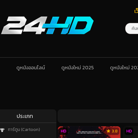
เ
ดูหนังออนไลน์
ดูหนังใหม่ 2025
ดูหนังใหม่ 2
ประเภท
การ์ตูน (Cartoon)
HD
3.8
HD