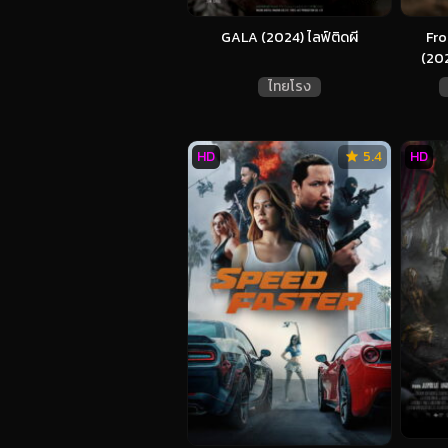
GALA (2024) ไลฟ์ติดผี
Fro
(202
ไทยโรง
HD
5.4
HD