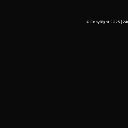
© CopyRight 2025 | 24u-h