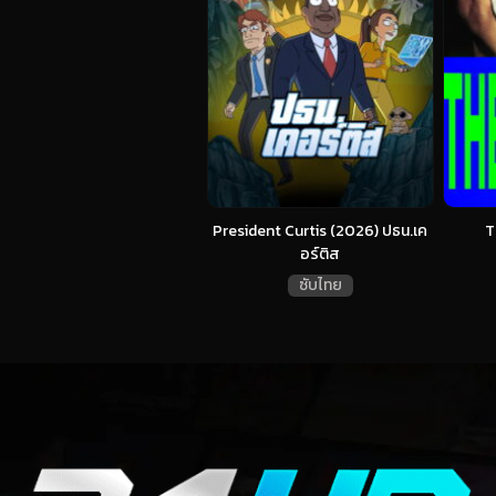
President Curtis (2026) ปธน.เค
T
อร์ติส
ซับไทย