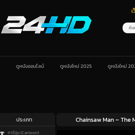
เ
ดูหนังออนไลน์
ดูหนังใหม่ 2025
ดูหนังใหม่ 2
Chainsaw Man – The Mov
ประเภท
การ์ตูน (Cartoon)