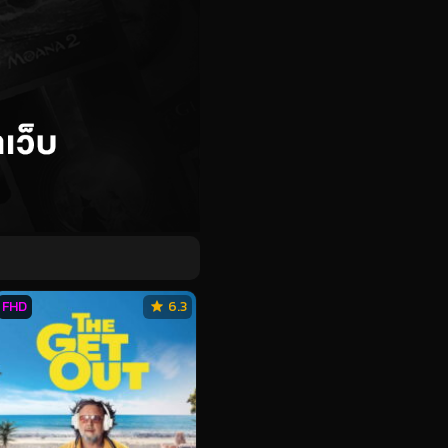
FHD
6.3