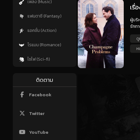
เพลง (Music)
เรื
แฟนตาซี (Fantasy)
ผู้บร
รักทา
แอคชั่น (Action)
ดู
โรแมน (Romance)
หน
ไซไฟ (Sci-fi)
ติดตาม
Facebook
Twitter
YouTube