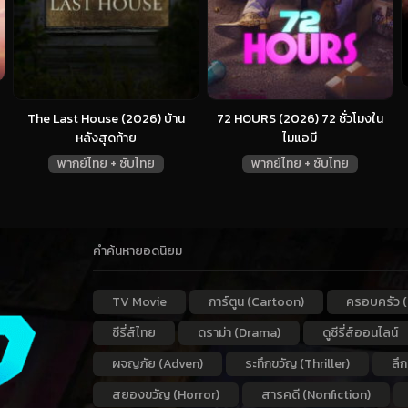
The Last House (2026) บ้าน
72 HOURS (2026) 72 ชั่วโมงใน
หลังสุดท้าย
ไมแอมี
พากย์ไทย + ซับไทย
พากย์ไทย + ซับไทย
คำค้นหายอดนิยม
TV Movie
การ์ตูน (Cartoon)
ครอบครัว (
ซีรี่ส์ไทย
ดราม่า (Drama)
ดูซีรี่ส์ออนไลน์
ผจญภัย (Adven)
ระทึกขวัญ (Thriller)
ลึ
สยองขวัญ (Horror)
สารคดี (Nonfiction)