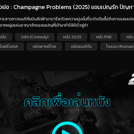
่องย่อ : Champagne Problems (2025) แชมเปญรัก ปัญหา
ิหารสาวชาวอเมริกันบินลัดฟ้ามาปารีสด้วยความมุ่งมั่นที่จะปิดดีลซื้อกิจการแชมเ
ยาทหนุ่มแห่งอาณาจักรแชมเปญที่เข้ามาทำให้หัวใจซู่ซ่า
หนัง
ตลก (Comedy)
หนัง 2025
หนัง FHD
หนัง
ังฝรั่งเศส
หนังพากย์ไทย
หนังอเมริกัน
โรแมน (Roman