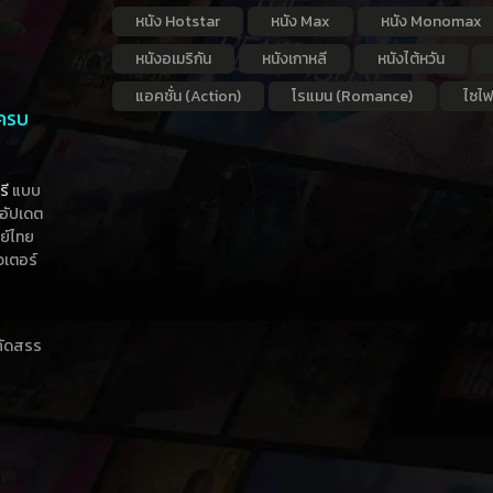
หนัง Hotstar
หนัง Max
หนัง Monomax
หนังอเมริกัน
หนังเกาหลี
หนังไต้หวัน
แอคชั่น (Action)
โรแมน (Romance)
ไซไฟ
 ครบ
รี
แบบ
าอัปเดต
กย์ไทย
วเตอร์
าคัดสรร