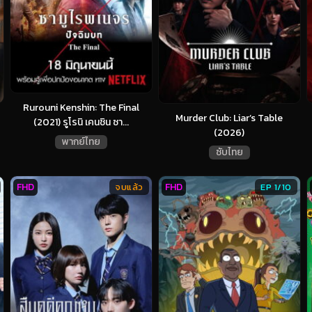
Rurouni Kenshin: The Final
Murder Club: Liar’s Table
(2021) รูโรนิ เคนชิน ซา...
(2026)
พากย์ไทย
ซับไทย
FHD
FHD
จบแล้ว
EP 1/10