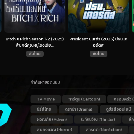
Bitch X Rich Season 1-2 (2025)
President Curtis (2026) ปธน.เค
สืบคดีคุณหนูโรงเรีย...
อร์ติส
ซับไทย
ซับไทย
คำค้นหายอดนิยม
TV Movie
การ์ตูน (Cartoon)
ครอบครัว (
ซีรี่ส์ไทย
ดราม่า (Drama)
ดูซีรี่ส์ออนไลน์
ผจญภัย (Adven)
ระทึกขวัญ (Thriller)
ลึ
สยองขวัญ (Horror)
สารคดี (Nonfiction)