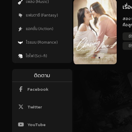
เพลง (Music)
เรื
แฟนตาซี (Fantasy)
สอง น
คือล
แอคชั่น (Action)
ซี
โรแมน (Romance)
ซี
ไซไฟ (Sci-fi)
ติดตาม
Facebook
Twitter
YouTube