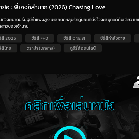
่องย่อ : พี่เองก็ลำบาก (2026) Chasing Love
ักวิจัยมาดขรึมผู้มีกำแพงสูง เผลอตกหลุมรักคู่นอนที่ตั้งใจจะสนุกแค่คืนเดียว แถ
ูกสาวของเจ้านาย
รีส์ 2026
ซีรีส์ FHD
ซีรีส์ ONE 31
ซีรี่ส์กำลังฉาย
รี่ส์ไทย
ดราม่า (Drama)
ดูซีรี่ส์ออนไลน์