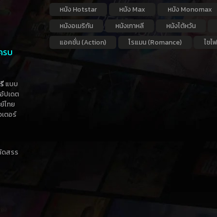
หนัง Hotstar
หนัง Max
หนัง Monomax
หนังอเมริกัน
หนังเกาหลี
หนังไต้หวัน
แอคชั่น (Action)
โรแมน (Romance)
ไซไฟ
 ครบ
รี
แบบ
าอัปเดต
กย์ไทย
วเตอร์
าคัดสรร