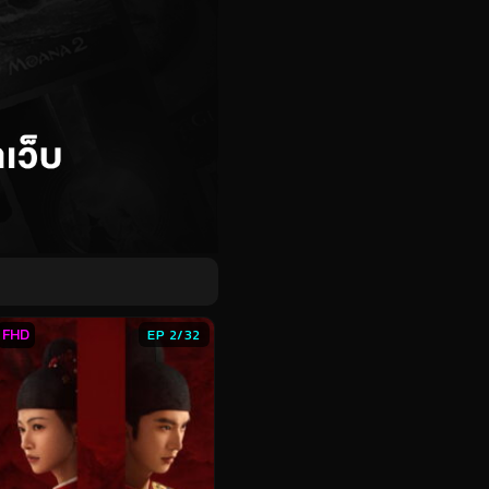
FHD
EP 2/32