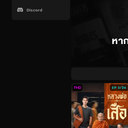
Discord
FHD
EP 3/24