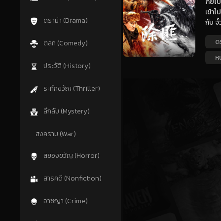
ภัยไป
เข้าไ
ดราม่า (Drama)
กับ จ
ด
ตลก (Comedy)
ห
ประวัติ (History)
ระทึกขวัญ (Thriller)
ลึกลับ (Mystery)
สงคราม (War)
สยองขวัญ (Horror)
สารคดี (Nonfiction)
อาชญา (Crime)