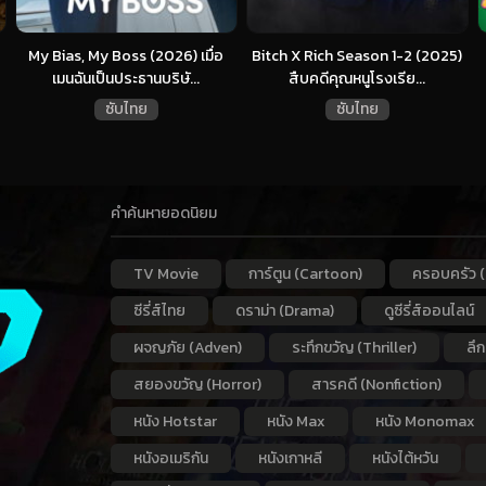
My Bias, My Boss (2026) เมื่อ
Bitch X Rich Season 1-2 (2025)
เมนฉันเป็นประธานบริษั...
สืบคดีคุณหนูโรงเรีย...
ซับไทย
ซับไทย
คำค้นหายอดนิยม
TV Movie
การ์ตูน (Cartoon)
ครอบครัว (
ซีรี่ส์ไทย
ดราม่า (Drama)
ดูซีรี่ส์ออนไลน์
ผจญภัย (Adven)
ระทึกขวัญ (Thriller)
ลึ
สยองขวัญ (Horror)
สารคดี (Nonfiction)
หนัง Hotstar
หนัง Max
หนัง Monomax
หนังอเมริกัน
หนังเกาหลี
หนังไต้หวัน