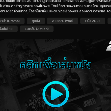
ในป่าหิมะเพื่อกำจัดโจร หัวหน้าหมู่ลาดตระเวน หยางจื่อหรง ออกปฏิบัติภารกิจอ
ปในค่ายของศัตรู การประลองไหวพริบโดยใช้ภาษาเฉพาะทางและการฝ่าฟันภูมิประเ
ั้วซานเตียว หัวหน้ากลุ่มโจรที่โหดเหี้ยมแห่งเขาเวยหู่ ต้องประลองความฉลาดและคว
ราม่า (Drama)
ดูหนัง
สงคราม (War)
หนัง 2025
นังซับไทย
แอคชั่น (Action)