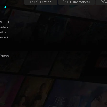
แอคชั่น (Action)
โรแมน (Romance)
ไซไฟ
 ครบ
รี
แบบ
าอัปเดต
กย์ไทย
วเตอร์
าคัดสรร