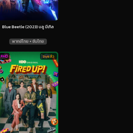
Blue Beetle (2023) บลู บีเทิล
พากย์ไทย + ซับไทย
FHD
จบแล้ว