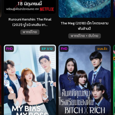
Rurouni Kenshin: The Final
The Meg (2018) เม็ก โคตรหลาม
(2021) รูโรนิ เคนชิน ซา...
พันล้านปี
พากย์ไทย
พากย์ไทย + ซับไทย
FHD
FHD
EP 1/12
จบแล้ว