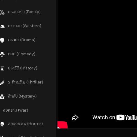
ครอบครัว (Family)
คาวบอย (Western)
ดราม่า (Drama)
ตลก (Comedy)
ประวัติ (History)
ระทึกขวัญ (Thriller)
ลึกลับ (Mystery)
สงคราม (War)
สยองขวัญ (Horror)