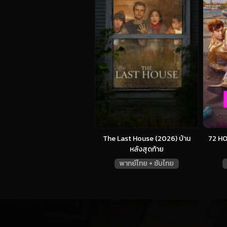
The Last House (2026) บ้าน
72 HO
หลังสุดท้าย
พากย์ไทย + ซับไทย