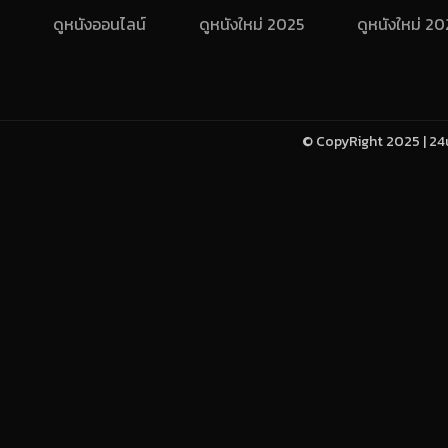
ดูหนังออนไลน์
ดูหนังใหม่ 2025
ดูหนังใหม่ 2
© CopyRight 2025 | 24u-h