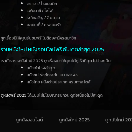
ดราม่า / โรแมนติก
แฟนตาซี / ไซไฟ
ระทึกขวัญ / สืบสวน
คอมเมดี้ / ครอบครัว
ทุกเรื่องมีให้คุณรับชมฟรี ไม่ต้องสมัครสมาชิก
รวมหนังใหม่ หนังออนไลน์ฟรี อัปเดตล่าสุด 2025
เราคัดสรรหนังใหม่ 2025 ทุกเรื่องมาให้คุณได้ดูเร็วที่สุด ไม่ว่าจะเป็น:
หนังเข้าโรงล่าสุด
หนังชนโรงชัดระดับ HD และ 4K
หนังไทย หนังต่างประเทศ ครบทุกสไตล์
ดูหนังฟรี 2025
ได้แบบไม่มีโฆษณารบกวน ดูต่อเนื่องไม่มีสะดุด
ดูหนังออนไลน์
ดูหนังใหม่ 2025
ดูหนังใหม่ 2