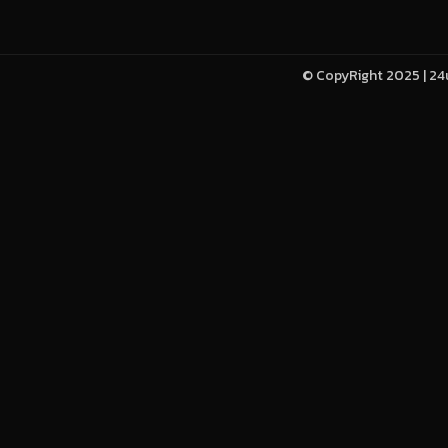
© CopyRight 2025 | 24u-h