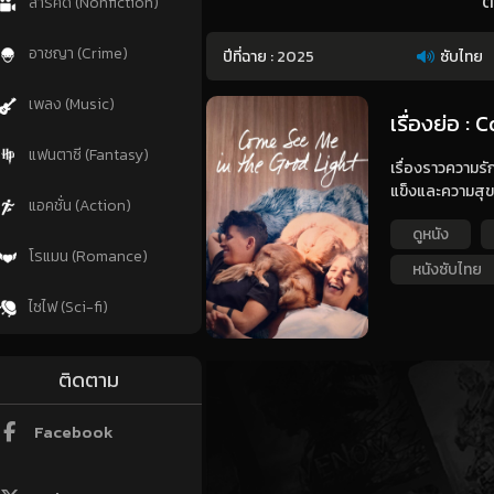
ต
สารคดี (Nonfiction)
อาชญา (Crime)
ปีที่ฉาย :
2025
ซับไทย
เพลง (Music)
เรื่องย่อ 
แฟนตาซี (Fantasy)
เรื่องราวความรั
แข็งและความสุขอั
แอคชั่น (Action)
ดูหนัง
โรแมน (Romance)
หนังซับไทย
ไซไฟ (Sci-fi)
ติดตาม
Facebook