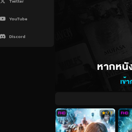
Twitter
YouTube
Discord
FHD
7.7
FHD