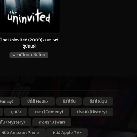
The Uninvited (2009) อาถรรพ์
ตู้ซ่อนผี
พากย์ไทย + ซับไทย
Family)
ซีรี่ส์ Netflix
ซีรี่ส์จีน
ซีรี่ส์ญี่ปุ่น
ดูหนัง
ตลก (Comedy)
ประวัติ (History)
กลับ (Mystery)
สงคราม (War)
หนัง Amazon Prime
หนัง Apple TV+