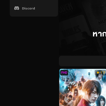
Discord
FHD
7.7