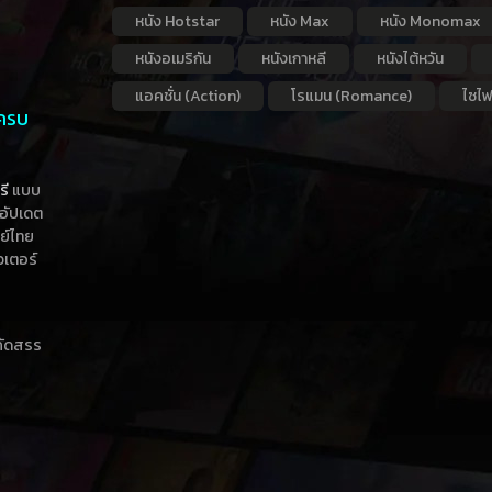
หนัง Hotstar
หนัง Max
หนัง Monomax
หนังอเมริกัน
หนังเกาหลี
หนังไต้หวัน
แอคชั่น (Action)
โรแมน (Romance)
ไซไฟ
 ครบ
รี
แบบ
าอัปเดต
กย์ไทย
วเตอร์
าคัดสรร