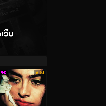
FHD
6.3