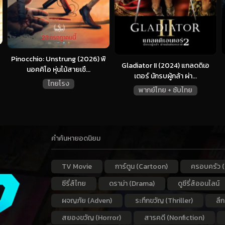
Pinocchio: Unstrung (2026) พิ
Gladiator II (2024) แกลดดิเอ
นอคคิโอ หุ่นไม้สายเชื...
เตอร์ นักรบผู้กล้า ผ่า...
ไทยโรง
พากย์ไทย + ซับไทย
คำค้นหายอดนิยม
TV Movie
การ์ตูน (Cartoon)
ครอบครัว (
ซีรี่ส์ไทย
ดราม่า (Drama)
ดูซีรี่ส์ออนไลน์
ผจญภัย (Adven)
ระทึกขวัญ (Thriller)
ลึ
สยองขวัญ (Horror)
สารคดี (Nonfiction)