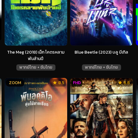
The Meg (2018) เม็ก โคตรหลาม
Blue Beetle (2023) บลู บีเทิล
พันล้านปี
พากย์ไทย + ซับไทย
พากย์ไทย + ซับไทย
ZOOM
8.5
FHD
6.6