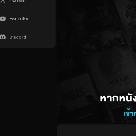
Twitter
YouTube
Discord