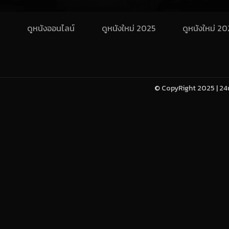
ดูหนังออนไลน์
ดูหนังใหม่ 2025
ดูหนังใหม่ 2
© CopyRight 2025 | 24u-h