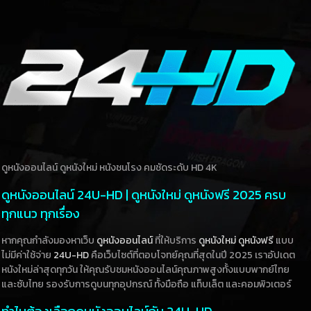
ดูหนังออนไลน์ ดูหนังใหม่ หนังชนโรง คมชัดระดับ HD 4K
ดูหนังออนไลน์ 24U-HD | ดูหนังใหม่ ดูหนังฟรี 2025 ครบ
ทุกแนว ทุกเรื่อง
หากคุณกำลังมองหาเว็บ
ดูหนังออนไลน์
ที่ให้บริการ
ดูหนังใหม่
ดูหนังฟรี
แบบ
ไม่มีค่าใช้จ่าย
24U-HD
คือเว็บไซต์ที่ตอบโจทย์คุณที่สุดในปี 2025 เราอัปเดต
หนังใหม่ล่าสุดทุกวัน ให้คุณรับชมหนังออนไลน์คุณภาพสูงทั้งแบบพากย์ไทย
และซับไทย รองรับการดูบนทุกอุปกรณ์ ทั้งมือถือ แท็บเล็ต และคอมพิวเตอร์