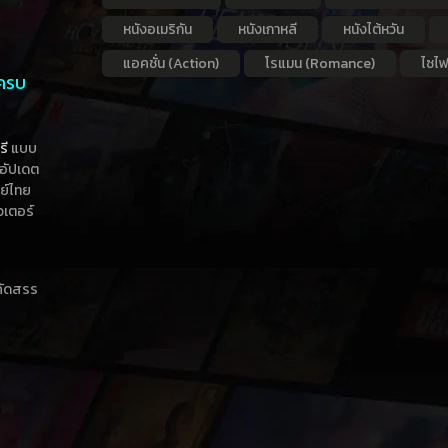
หนังอเมริกัน
หนังเกาหลี
หนังไต้หวัน
แอคชั่น (Action)
โรแมน (Romance)
ไซไฟ
 ครบ
รี
แบบ
าอัปเดต
กย์ไทย
วเตอร์
าคัดสรร