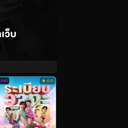
FHD
0.0