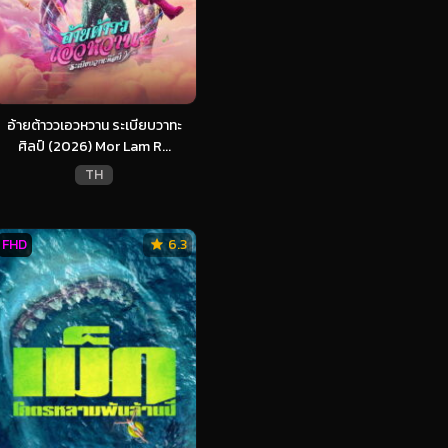
อ้ายต้าววเอวหวาน ระเบียบวาทะ
ศิลป์ (2026) Mor Lam R...
TH
FHD
6.3