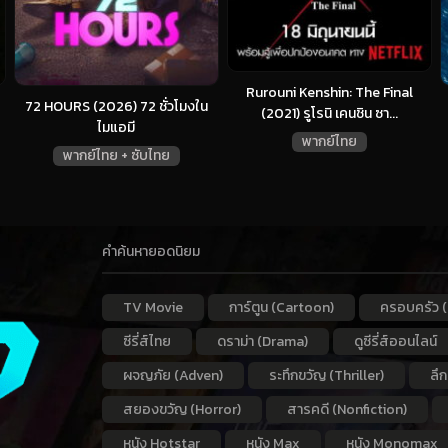
Rurouni Kenshin: The Final
72 HOURS (2026) 72 ชั่วโมงใน
(2021) รูโรนิ เคนชิน ซา...
ไมแอมี
พากย์ไทย
พากย์ไทย + ซับไทย
คำค้นหายอดนิยม
TV Movie
การ์ตูน (Cartoon)
ครอบครัว (
ซีรี่ส์ไทย
ดราม่า (Drama)
ดูซีรี่ส์ออนไลน์
ผจญภัย (Adven)
ระทึกขวัญ (Thriller)
ลึ
สยองขวัญ (Horror)
สารคดี (Nonfiction)
หนัง Hotstar
หนัง Max
หนัง Monomax