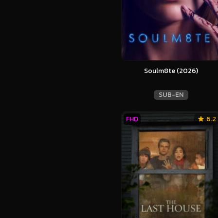
Soulm8te (2026)
SUB-EN
FHD
6.2