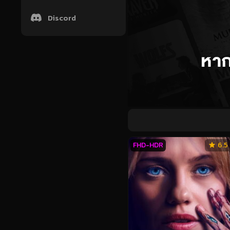
Discord
FHD-HDR
6.5