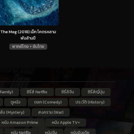
The Meg (2018) เม็ก โคตรหลาม
พันล้านปี
พากย์ไทย + ซับไทย
Family)
ซีรี่ส์ Netflix
ซีรี่ส์จีน
ซีรี่ส์ญี่ปุ่น
ดูหนัง
ตลก (Comedy)
ประวัติ (History)
กลับ (Mystery)
สงคราม (War)
หนัง Amazon Prime
หนัง Apple TV+
หนัง Netflix
หนังจีน
หนังอินเดีย