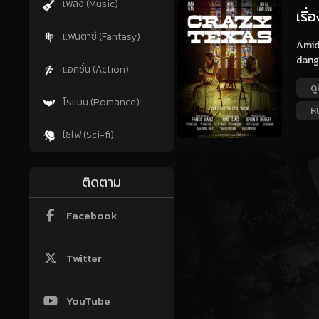
เพลง (Music)
เรื่
แฟนตาซี (Fantasy)
Amids
dange
แอคชั่น (Action)
ดู
โรแมน (Romance)
ห
ไซไฟ (Sci-fi)
ติดตาม
Facebook
Twitter
YouTube