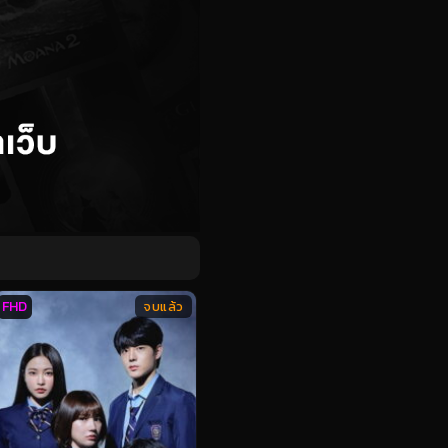
FHD
จบแล้ว