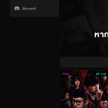
Discord
FHD
EP 2/6