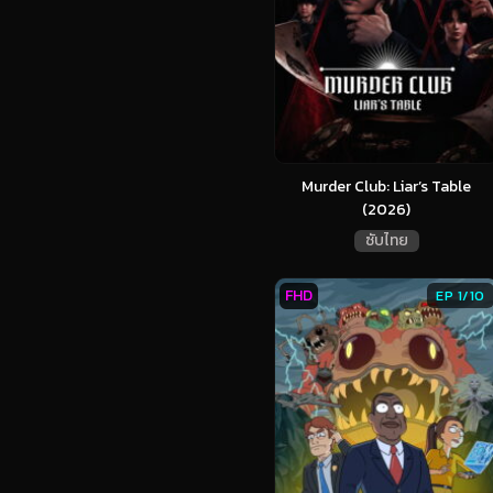
Murder Club: Liar’s Table
(2026)
ซับไทย
FHD
EP 1/10