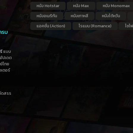
หนัง Hotstar
หนัง Max
หนัง Monomax
หนังอเมริกัน
หนังเกาหลี
หนังไต้หวัน
แอคชั่น (Action)
โรแมน (Romance)
ไซไฟ
 ครบ
รี
แบบ
าอัปเดต
กย์ไทย
วเตอร์
าคัดสรร