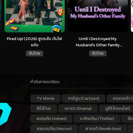
Fired Up! (2026) สูตรลับ ดับไฟ
Until I Destroyed My
แค้น
Husband’s Other Family
(2024)...
ซับไทย
ซับไทย
คำค้นหายอดนิยม
TV Movie
การ์ตูน (Cartoon)
ครอบครัว (
ซีรี่ส์ไทย
ดราม่า (Drama)
ดูซีรี่ส์ออนไลน์
ผจญภัย (Adven)
ระทึกขวัญ (Thriller)
ลึ
สยองขวัญ (Horror)
สารคดี (Nonfiction)