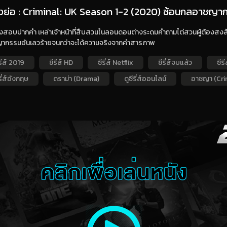
่องย่อ : Criminal: UK Season 1-2 (2020) ซ้อนกลอาชญากร:
งสอบปากคำ เหล่าเจ้าหน้าที่สืบสวนในลอนดอนต่างระดมคำถามไต่สวนผู้ต้องสงสัย
ากรรมอันเลวร้ายจนกว่าจะได้ความจริงจากคำสารภาพ
รีส์ 2019
ซีรีส์ HD
ซีรี่ส์ Netflix
ซีรี่ส์จบแล้ว
ซีร
รี่ส์อังกฤษ
ดราม่า (Drama)
ดูซีรี่ส์ออนไลน์
อาชญา (Cri