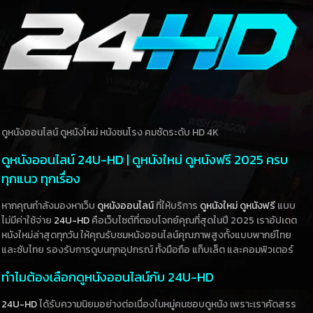
ดูหนังออนไลน์ ดูหนังใหม่ หนังชนโรง คมชัดระดับ HD 4K
ดูหนังออนไลน์ 24U-HD | ดูหนังใหม่ ดูหนังฟรี 2025 ครบ
ทุกแนว ทุกเรื่อง
หากคุณกำลังมองหาเว็บ
ดูหนังออนไลน์
ที่ให้บริการ
ดูหนังใหม่
ดูหนังฟรี
แบบ
ไม่มีค่าใช้จ่าย
24U-HD
คือเว็บไซต์ที่ตอบโจทย์คุณที่สุดในปี 2025 เราอัปเดต
หนังใหม่ล่าสุดทุกวัน ให้คุณรับชมหนังออนไลน์คุณภาพสูงทั้งแบบพากย์ไทย
และซับไทย รองรับการดูบนทุกอุปกรณ์ ทั้งมือถือ แท็บเล็ต และคอมพิวเตอร์
ทำไมต้องเลือกดูหนังออนไลน์กับ 24U-HD
24U-HD
ได้รับความนิยมอย่างต่อเนื่องในหมู่คนชอบดูหนัง เพราะเราคัดสรร