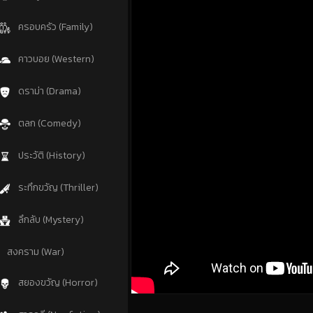
ครอบครัว (Family)
คาวบอย (Western)
ดราม่า (Drama)
ตลก (Comedy)
ประวัติ (History)
ระทึกขวัญ (Thriller)
ลึกลับ (Mystery)
สงคราม (War)
สยองขวัญ (Horror)