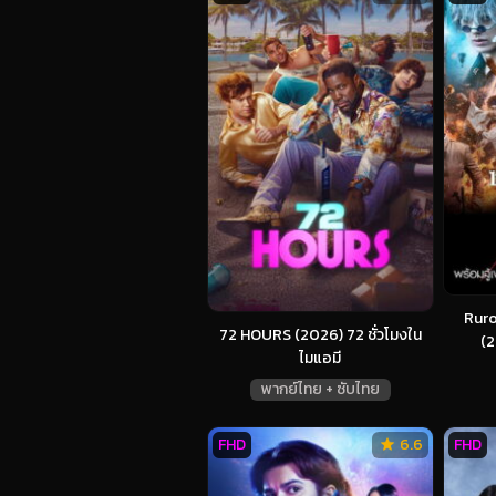
Ruro
72 HOURS (2026) 72 ชั่วโมงใน
(2
ไมแอมี
พากย์ไทย + ซับไทย
FHD
6.6
FHD