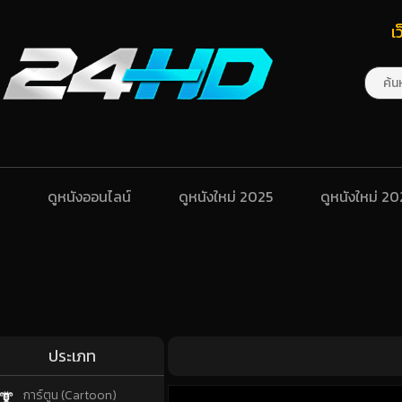
เ
ดูหนังออนไลน์
ดูหนังใหม่ 2025
ดูหนังใหม่ 2
ประเภท
การ์ตูน (Cartoon)