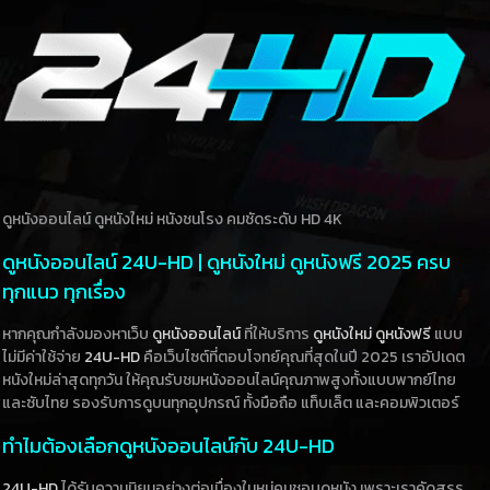
ดูหนังออนไลน์ ดูหนังใหม่ หนังชนโรง คมชัดระดับ HD 4K
ดูหนังออนไลน์ 24U-HD | ดูหนังใหม่ ดูหนังฟรี 2025 ครบ
ทุกแนว ทุกเรื่อง
หากคุณกำลังมองหาเว็บ
ดูหนังออนไลน์
ที่ให้บริการ
ดูหนังใหม่
ดูหนังฟรี
แบบ
ไม่มีค่าใช้จ่าย
24U-HD
คือเว็บไซต์ที่ตอบโจทย์คุณที่สุดในปี 2025 เราอัปเดต
หนังใหม่ล่าสุดทุกวัน ให้คุณรับชมหนังออนไลน์คุณภาพสูงทั้งแบบพากย์ไทย
และซับไทย รองรับการดูบนทุกอุปกรณ์ ทั้งมือถือ แท็บเล็ต และคอมพิวเตอร์
ทำไมต้องเลือกดูหนังออนไลน์กับ 24U-HD
24U-HD
ได้รับความนิยมอย่างต่อเนื่องในหมู่คนชอบดูหนัง เพราะเราคัดสรร