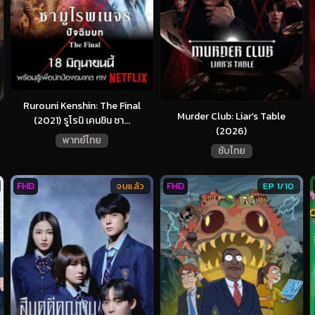
Rurouni Kenshin: The Final
Murder Club: Liar’s Table
(2021) รูโรนิ เคนชิน ซา...
(2026)
พากย์ไทย
ซับไทย
FHD
FHD
จบแล้ว
EP 1/10