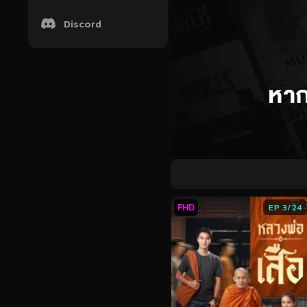
Discord
FHD
EP 3/24