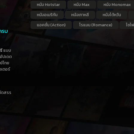
หนัง Hotstar
หนัง Max
หนัง Monomax
หนังอเมริกัน
หนังเกาหลี
หนังไต้หวัน
แอคชั่น (Action)
โรแมน (Romance)
ไซไฟ
 ครบ
รี
แบบ
าอัปเดต
กย์ไทย
วเตอร์
าคัดสรร