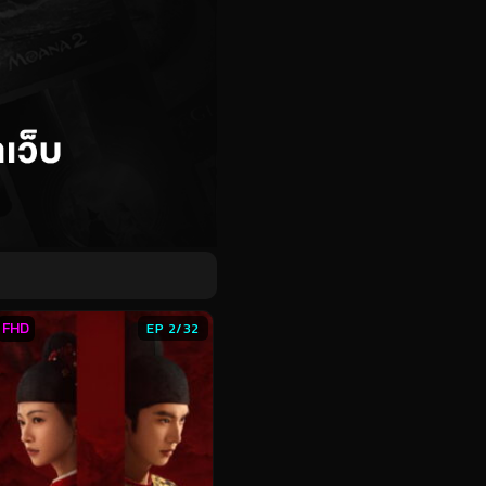
FHD
EP 2/32