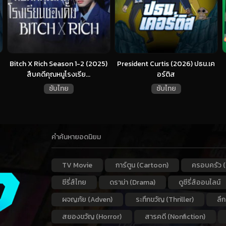
Bitch X Rich Season 1-2 (2025)
President Curtis (2026) ปธน.เค
สืบคดีคุณหนูโรงเรีย...
อร์ติส
ซับไทย
ซับไทย
คำค้นหายอดนิยม
TV Movie
การ์ตูน (Cartoon)
ครอบครัว (
ซีรี่ส์ไทย
ดราม่า (Drama)
ดูซีรี่ส์ออนไลน์
ผจญภัย (Adven)
ระทึกขวัญ (Thriller)
ลึ
สยองขวัญ (Horror)
สารคดี (Nonfiction)