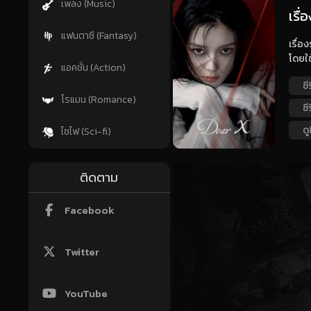
เพลง (Music)
เรื
แฟนตาซี (Fantasy)
เรื่อ
โดยใช
แอคชั่น (Action)
ซี
โรแมน (Romance)
ซี
ดู
ไซไฟ (Sci-fi)
ติดตาม
Facebook
Twitter
YouTube