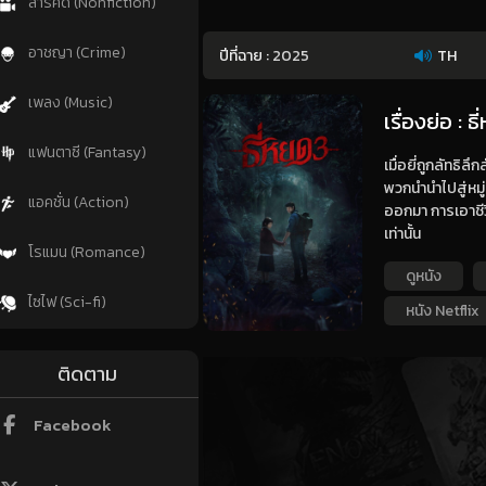
สารคดี (Nonfiction)
อาชญา (Crime)
ปีที่ฉาย :
2025
TH
เพลง (Music)
เรื่องย่อ :
แฟนตาซี (Fantasy)
เมื่อยี่ถูกลัทธิ
พวกนำนำไปสู่หม
แอคชั่น (Action)
ออกมา การเอาชีวิ
เท่านั้น
โรแมน (Romance)
ดูหนัง
ไซไฟ (Sci-fi)
หนัง Netflix
ติดตาม
Facebook