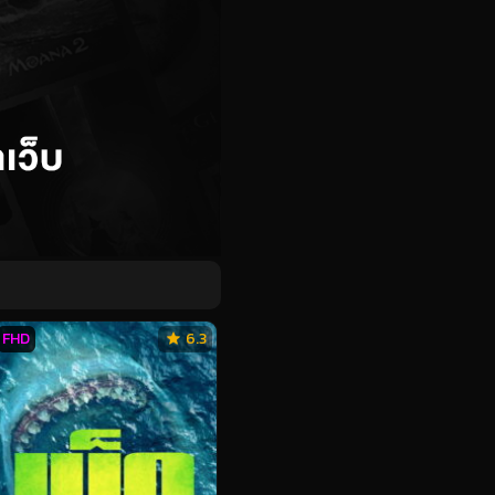
FHD
6.3