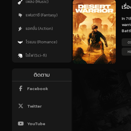
เพลง (Music)
เรื
แฟนตาซี (Fantasy)
In 7t
warri
แอคชั่น (Action)
Battl
โรแมน (Romance)
ด
ห
ไซไฟ (Sci-fi)
ติดตาม
Facebook
Twitter
YouTube