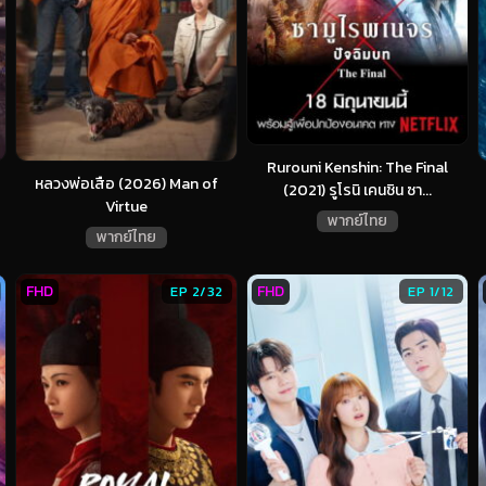
Rurouni Kenshin: The Final
หลวงพ่อเสือ (2026) Man of
(2021) รูโรนิ เคนชิน ซา...
Virtue
พากย์ไทย
พากย์ไทย
FHD
FHD
EP 2/32
EP 1/12