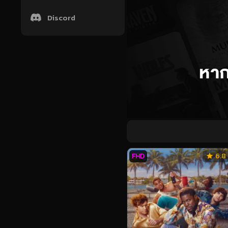
Discord
FHD
6.8