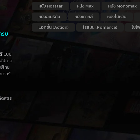
หนัง Hotstar
หนัง Max
หนัง Monomax
หนังอเมริกัน
หนังเกาหลี
หนังไต้หวัน
แอคชั่น (Action)
โรแมน (Romance)
ไซไฟ
 ครบ
รี
แบบ
าอัปเดต
กย์ไทย
วเตอร์
าคัดสรร