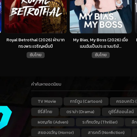
Royal Betrothal (2026) ฝ่าบาท
My Bias, My Boss (2026) เมื่อ
ทรงพระเจริญหมื่นปี
เมนฉันเป็นประธานบริษั...
ซับไทย
ซับไทย
คำค้นหายอดนิยม
TV Movie
การ์ตูน (Cartoon)
ครอบครัว (
ซีรี่ส์ไทย
ดราม่า (Drama)
ดูซีรี่ส์ออนไลน์
ผจญภัย (Adven)
ระทึกขวัญ (Thriller)
ลึ
สยองขวัญ (Horror)
สารคดี (Nonfiction)