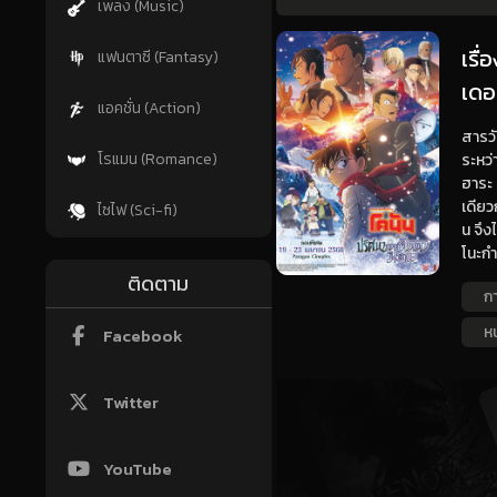
เพลง (Music)
เรื
แฟนตาซี (Fantasy)
เดอ
แอคชั่น (Action)
สารวั
โรแมน (Romance)
ระหว่
ฮาระ 
เดียว
ไซไฟ (Sci-fi)
น จึง
โนะกำล
ติดตาม
กา
ห
Facebook
Twitter
YouTube