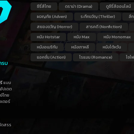
ซีรี่ส์ไทย
ดราม่า (Drama)
ดูซีรี่ส์ออนไลน์
ผจญภัย (Adven)
ระทึกขวัญ (Thriller)
ลึ
สยองขวัญ (Horror)
สารคดี (Nonfiction)
หนัง Hotstar
หนัง Max
หนัง Monomax
หนังอเมริกัน
หนังเกาหลี
หนังไต้หวัน
แอคชั่น (Action)
โรแมน (Romance)
ไซไฟ
 ครบ
รี
แบบ
าอัปเดต
กย์ไทย
วเตอร์
าคัดสรร