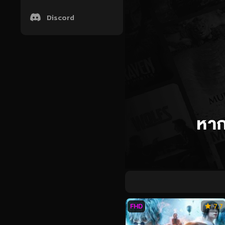
Discord
FHD
7.7