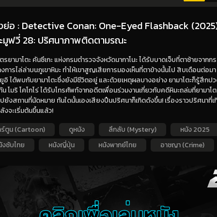
่องย่อ : Detective Conan: One-Eyed Flashback (2025) 
ะมูฟวี่ 28: ปริศนาภาพติดตามรณะ
ตรยามาโตะ คันซึเกะ แห่งกรมตำรวจจังหวัดนากาโนะ ได้รับบาดเจ็บที่ตาซ้ายจาก
างการไล่ล่าบนภูเขาหิมะ ทำให้เขาสูญเสียการมองเห็นที่ตาข้างนั้นไป สิบเดือนต่
ยูอิ ได้พบกับยามาโตะซึ่งยังมีชีวิตอยู่ และด้วยเหตุผลบางอย่าง ยามาโตะก็รู้สึ
กัน โมริ โคโกโร่ ได้รับโทรศัพท์จากอดีตเพื่อนร่วมงานเกี่ยวกับคดีหิมะถล่มที่ยามาโต
ไปยังสถานที่นัดหมาย ทันใดนั้นเองเสียงปืนปริศนาก็เกิดดังขึ้น! เรื่องราวปริศนาที่เ
ังจะเริ่มต้นขึ้นแล้ว!
ร์ตูน (Cartoon)
ดูหนัง
ลึกลับ (Mystery)
หนัง 2025
นังซับไทย
หนังญี่ปุ่น
หนังพากย์ไทย
อาชญา (Crime)