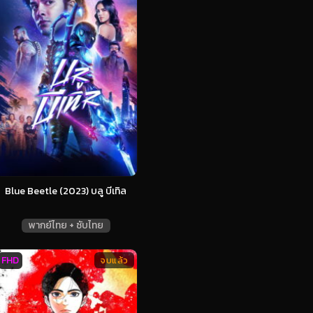
Blue Beetle (2023) บลู บีเทิล
พากย์ไทย + ซับไทย
FHD
จบแล้ว