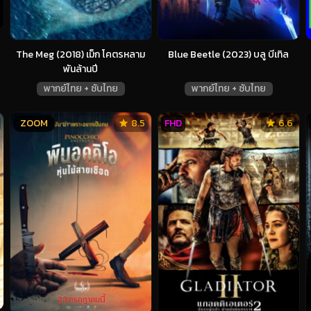
The Meg (2018) เม็ก โคตรหลาม
Blue Beetle (2023) บลู บีเทิล
พันล้านปี
พากย์ไทย + ซับไทย
พากย์ไทย + ซับไทย
ZOOM
8.5
FHD
6.6