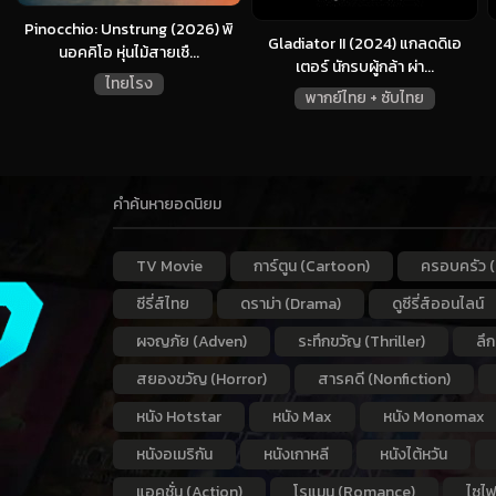
Pinocchio: Unstrung (2026) พิ
Gladiator II (2024) แกลดดิเอ
นอคคิโอ หุ่นไม้สายเชื...
เตอร์ นักรบผู้กล้า ผ่า...
ไทยโรง
พากย์ไทย + ซับไทย
คำค้นหายอดนิยม
TV Movie
การ์ตูน (Cartoon)
ครอบครัว (
ซีรี่ส์ไทย
ดราม่า (Drama)
ดูซีรี่ส์ออนไลน์
ผจญภัย (Adven)
ระทึกขวัญ (Thriller)
ลึ
สยองขวัญ (Horror)
สารคดี (Nonfiction)
หนัง Hotstar
หนัง Max
หนัง Monomax
หนังอเมริกัน
หนังเกาหลี
หนังไต้หวัน
แอคชั่น (Action)
โรแมน (Romance)
ไซไฟ