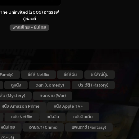
The Uninvited (2009) อาถรรพ์
ตู้ซ่อนผี
พากย์ไทย + ซับไทย
Family)
ซีรี่ส์ Netflix
ซีรี่ส์จีน
ซีรี่ส์ญี่ปุ่น
ดูหนัง
ตลก (Comedy)
ประวัติ (History)
กลับ (Mystery)
สงคราม (War)
หนัง Amazon Prime
หนัง Apple TV+
หนัง Netflix
หนังจีน
หนังอินเดีย
หนังไทย
อาชญา (Crime)
แฟนตาซี (Fantasy)
 (Sci-fi)