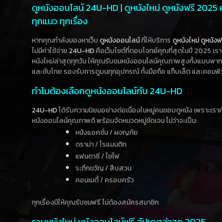
ดูหนังออนไลน์ 24U-HD | ดูหนังใหม่ ดูหนังฟรี 2025
ทุกแนว ทุกเรื่อง
หากคุณกำลังมองหาเว็บ
ดูหนังออนไลน์
ที่ให้บริการ
ดูหนังใหม่
ดูหนังฟ
ไม่มีค่าใช้จ่าย
24U-HD
คือเว็บไซต์ที่ตอบโจทย์คุณที่สุดในปี 2025 เร
หนังใหม่ล่าสุดทุกวัน ให้คุณรับชมหนังออนไลน์คุณภาพสูงทั้งแบบพา
และซับไทย รองรับการดูบนทุกอุปกรณ์ ทั้งมือถือ แท็บเล็ต และคอมพิ
ทำไมต้องเลือกดูหนังออนไลน์กับ 24U-HD
24U-HD
ได้รับความนิยมอย่างต่อเนื่องในหมู่คนชอบดูหนัง เพราะเร
หนังออนไลน์คุณภาพดี พร้อมจัดหมวดหมู่ชัดเจน ไม่ว่าจะเป็น:
หนังแอคชั่น / ผจญภัย
ดราม่า / โรแมนติก
แฟนตาซี / ไซไฟ
ระทึกขวัญ / สืบสวน
คอมเมดี้ / ครอบครัว
ทุกเรื่องมีให้คุณรับชมฟรี ไม่ต้องสมัครสมาชิก
รวมหนังใหม่ หนังออนไลน์ฟรี อัปเดตล่าสุด 2025