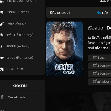
ตัวอย่
สารคดี (Nonfiction)
อาชญา (Crime)
ปีที่ฉาย :
2021
N/A
เพลง (Music)
เรื่องย่อ :
แฟนตาซี (Fantasy)
10 ปีหลังจากที่
ไอรอนเลค รัฐนิว
แอคชั่น (Action)
ชิดนี้ ผู้โดยสาร
โรแมน (Romance)
ซีรีส์ 2021
ซีรี่ส์ Par
ไซไฟ (Sci-fi)
ซีรี่ส์ Par
ซีรี่ส์กำลังฉ
ติดตาม
Facebook