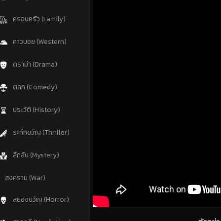
ครอบครัว (Family)
คาวบอย (Western)
ดราม่า (Drama)
ตลก (Comedy)
ประวัติ (History)
ระทึกขวัญ (Thriller)
ลึกลับ (Mystery)
สงคราม (War)
สยองขวัญ (Horror)