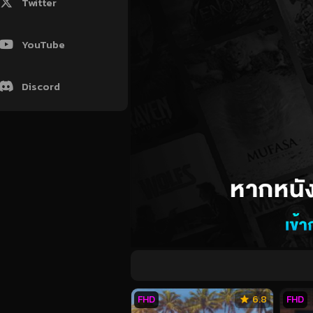
Twitter
YouTube
Discord
FHD
6.8
FHD