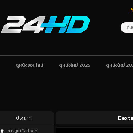
เ
ดูหนังออนไลน์
ดูหนังใหม่ 2025
ดูหนังใหม่ 2
Dexter
ประเภท
การ์ตูน (Cartoon)