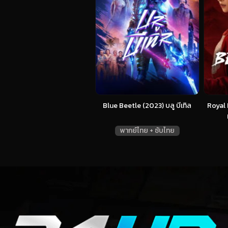
Blue Beetle (2023) บลู บีเทิล
Royal 
พากย์ไทย + ซับไทย