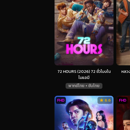
72 HOURS (2026) 72 ชั่วโมงใน
หลวง
ไมแอมี
พากย์ไทย + ซับไทย
FHD
6.6
FHD