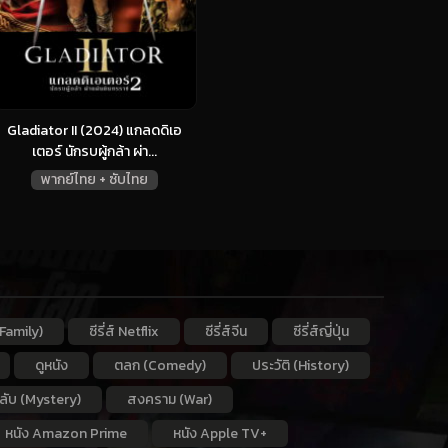
Gladiator II (2024) แกลดดิเอ
เตอร์ นักรบผู้กล้า ผ่า...
พากย์ไทย + ซับไทย
Family)
ซีรี่ส์ Netflix
ซีรี่ส์จีน
ซีรี่ส์ญี่ปุ่น
ดูหนัง
ตลก (Comedy)
ประวัติ (History)
กลับ (Mystery)
สงคราม (War)
หนัง Amazon Prime
หนัง Apple TV+