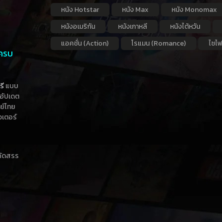
หนัง Hotstar
หนัง Max
หนัง Monomax
หนังอเมริกัน
หนังเกาหลี
หนังไต้หวัน
แอคชั่น (Action)
โรแมน (Romance)
ไซไฟ
 ครบ
รี
แบบ
าอัปเดต
กย์ไทย
วเตอร์
าคัดสรร