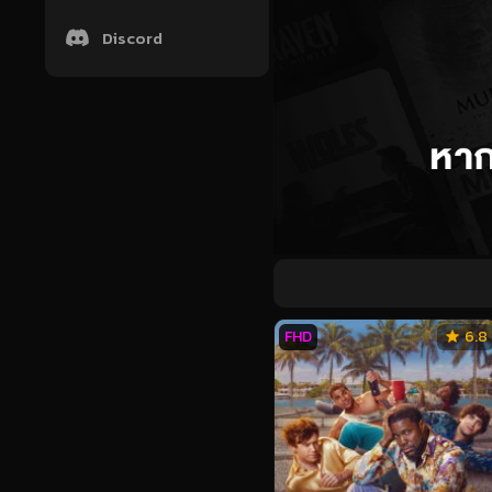
Discord
FHD
6.8