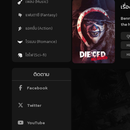
เพลง (Music)
เรื
แฟนตาซี (Fantasy)
Benn
the h
แอคชั่น (Action)
ดู
โรแมน (Romance)
ห
หน
ไซไฟ (Sci-fi)
ติดตาม
Facebook
Twitter
YouTube