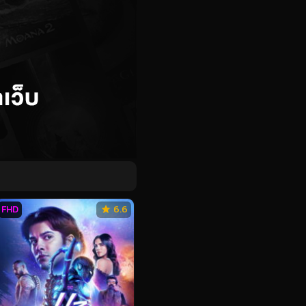
FHD
6.6