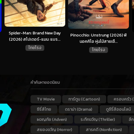
Spider-Man: Brand New Day
Pinocchio: Unstrung (2026) พิ
(2026) สไปเดอร์-แมน: แบร...
นอคคิโอ หุ่นไม้สายเชื...
ไทยโรง
ไทยโรง
คำค้นหายอดนิยม
TV Movie
การ์ตูน (Cartoon)
ครอบครัว (
ซีรี่ส์ไทย
ดราม่า (Drama)
ดูซีรี่ส์ออนไลน์
ผจญภัย (Adven)
ระทึกขวัญ (Thriller)
ลึ
สยองขวัญ (Horror)
สารคดี (Nonfiction)