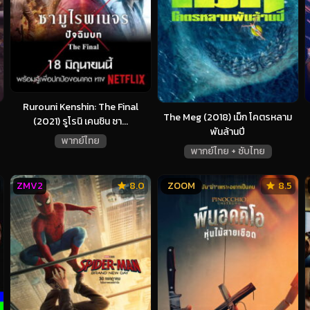
Rurouni Kenshin: The Final
The Meg (2018) เม็ก โคตรหลาม
(2021) รูโรนิ เคนชิน ซา...
พันล้านปี
พากย์ไทย
พากย์ไทย + ซับไทย
ZMV2
8.0
ZOOM
8.5