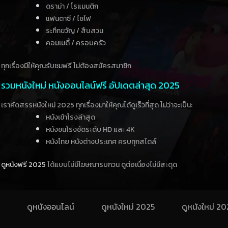
ดราม่า / โรแมนติก
แฟนตาซี / ไซไฟ
ระทึกขวัญ / สืบสวน
คอมเมดี้ / ครอบครัว
ทุกเรื่องมีให้คุณรับชมฟรี ไม่ต้องสมัครสมาชิก
รวมหนังใหม่ หนังออนไลน์ฟรี อัปเดตล่าสุด 2025
เราคัดสรรหนังใหม่ 2025 ทุกเรื่องมาให้คุณได้ดูเร็วที่สุด ไม่ว่าจะเป็น:
หนังเข้าโรงล่าสุด
หนังชนโรงชัดระดับ HD และ 4K
หนังไทย หนังต่างประเทศ ครบทุกสไตล์
ดูหนังฟรี 2025
ได้แบบไม่มีโฆษณารบกวน ดูต่อเนื่องไม่มีสะดุด
ดูหนังออนไลน์
ดูหนังใหม่ 2025
ดูหนังใหม่ 2