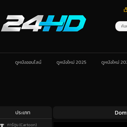
เ
ดูหนังออนไลน์
ดูหนังใหม่ 2025
ดูหนังใหม่ 2
Domi
ประเภท
การ์ตูน (Cartoon)