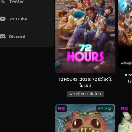
Twitter
YouTube
Discord
Ruro
72 HOURS (2026) 72 ชั่วโมงใน
(2
ไมแอมี
พากย์ไทย + ซับไทย
FHD
FHD
EP 1/10