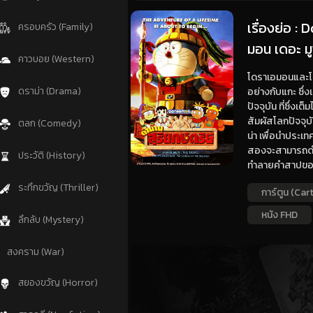
เรื่องย่อ 
ครอบครัว (Family)
มอน เดอะ มูฟ
คาวบอย (Western)
โดราเอมอนและโนบ
ดราม่า (Drama)
อย่างกับแกะ ซึ่ง
ปัจจุบัน ที่ซึ่ง
สัมผัสโลกปัจจุบั
ตลก (Comedy)
น่า เพื่อนำประเท
สองจะสามารถดำเน
ประวัติ (History)
ทำลายคำสาปของเ
ระทึกขวัญ (Thriller)
การ์ตูน (Car
หนัง FHD
ลึกลับ (Mystery)
สงคราม (War)
สยองขวัญ (Horror)