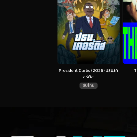
President Curtis (2026) ปธน.เค
T
อร์ติส
ซับไทย