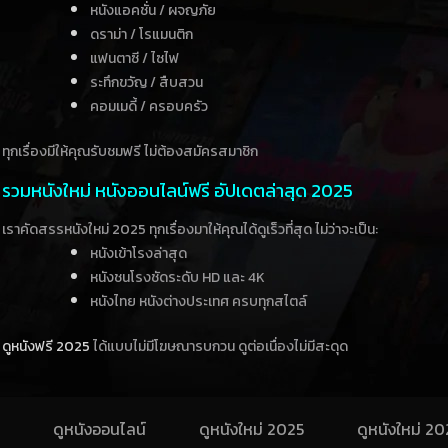
หนังแอคชั่น / ผจญภัย
ดราม่า / โรแมนติก
แฟนตาซี / ไซไฟ
ระทึกขวัญ / สืบสวน
คอมเมดี้ / ครอบครัว
ทุกเรื่องมีให้คุณรับชมฟรี ไม่ต้องสมัครสมาชิก
รวมหนังใหม่ หนังออนไลน์ฟรี อัปเดตล่าสุด 2025
เราคัดสรรหนังใหม่ 2025 ทุกเรื่องมาให้คุณได้ดูเร็วที่สุด ไม่ว่าจะเป็น:
หนังเข้าโรงล่าสุด
หนังชนโรงชัดระดับ HD และ 4K
หนังไทย หนังต่างประเทศ ครบทุกสไตล์
ดูหนังฟรี 2025
ได้แบบไม่มีโฆษณารบกวน ดูต่อเนื่องไม่มีสะดุด
ดูหนังออนไลน์
ดูหนังใหม่ 2025
ดูหนังใหม่ 2