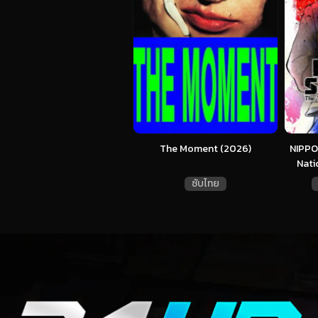
The Moment (2026)
NIPPO
Nati
ซับไทย