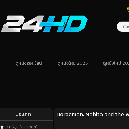
เ
ดูหนังออนไลน์
ดูหนังใหม่ 2025
ดูหนังใหม่ 2
Doraemon: Nobita and the Win
ประเภท
การ์ตูน (Cartoon)