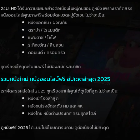
24U-HD
ได้รับความนิยมอย่างต่อเนื่องในหมู่คนชอบดูหนัง เพราะเราคัดสรร
หนังออนไลน์คุณภาพดี พร้อมจัดหมวดหมู่ชัดเจน ไม่ว่าจะเป็น:
หนังแอคชั่น / ผจญภัย
ดราม่า / โรแมนติก
แฟนตาซี / ไซไฟ
ระทึกขวัญ / สืบสวน
คอมเมดี้ / ครอบครัว
ทุกเรื่องมีให้คุณรับชมฟรี ไม่ต้องสมัครสมาชิก
รวมหนังใหม่ หนังออนไลน์ฟรี อัปเดตล่าสุด 2025
เราคัดสรรหนังใหม่ 2025 ทุกเรื่องมาให้คุณได้ดูเร็วที่สุด ไม่ว่าจะเป็น:
หนังเข้าโรงล่าสุด
หนังชนโรงชัดระดับ HD และ 4K
หนังไทย หนังต่างประเทศ ครบทุกสไตล์
ดูหนังฟรี 2025
ได้แบบไม่มีโฆษณารบกวน ดูต่อเนื่องไม่มีสะดุด