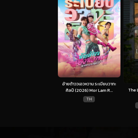
อ้ายต้าววเอวหวาน ระเบียบวาทะ
The 
ศิลป์ (2026) Mor Lam R...
TH