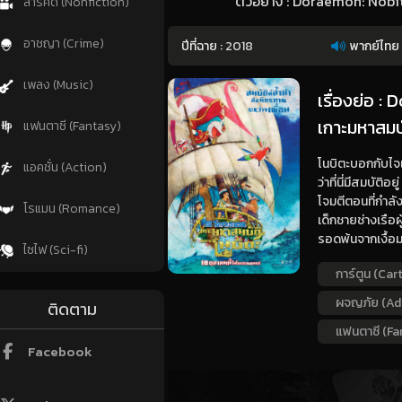
ตัวอย่าง : Doraemon: Nobit
สารคดี (Nonfiction)
อาชญา (Crime)
ปีที่ฉาย :
2018
พากย์ไทย
เพลง (Music)
เรื่องย่อ :
เกาะมหาสมบ
แฟนตาซี (Fantasy)
โนบิตะบอกกับไจแ
แอคชั่น (Action)
ว่าที่นี่มีสมบัติ
โจมตีตอนที่กำลัง
โรแมน (Romance)
เด็กชายช่างเรือ
รอดพ้นจากเงื้อม
ไซไฟ (Sci-fi)
การ์ตูน (Car
ผจญภัย (Ad
ติดตาม
แฟนตาซี (Fa
Facebook